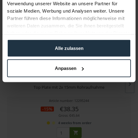
Verwendung unserer Website an unsere Partner für
soziale Medien, Werbung und Analysen weiter. Unsere
More articles from +++ Tilta +++ look at
Partner führen diese Informationen möglicherweise mit
weiteren Daten zusammen, die Sie ihnen bereitgestellt
haben oder die sie im Rahmen Ihrer Nutzung der Dienste
gesammelt haben.
Alle zulassen
Anpassen
Tilta ES-T20-MTP Multi-Functional Top Plate für...
Top Plate mit 2x 15mm Rohraufnahme
Article number: 12295244
€38.35
-15%
Gross: €45.64
4 weeks from order