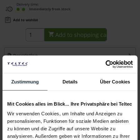
Delivery time:
immediately from stock
Add to wishlist
Add to
shopping cart
Description
Hauptmerkmale 1/4" Schraube kurzer Schaft und kurzes
Gewinde breiter Schraubenkopf mit...
more
Zustimmung
Details
Über Cookies
Consultation
Mit Cookies alles im Blick... Ihre Privatsphäre bei Teltec
Media
Wir verwenden Cookies, um Inhalte und Anzeigen zu
personalisieren, Funktionen für soziale Medien anbieten
Manufacturer & Product Safety Information
zu können und die Zugriffe auf unsere Website zu
Folgende Infos zum Hersteller sind verfübar......
more
analysieren. Außerdem geben wir Informationen zu Ihrer