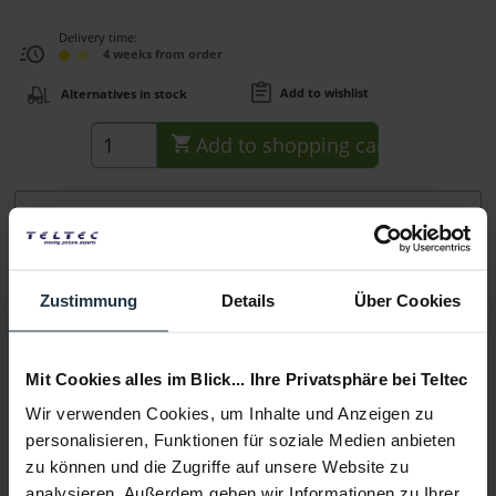
Delivery time:
4 weeks from order
Add to wishlist
Alternatives in stock
Add to
shopping cart
Description
Mit dem Tilta TCB-DTP-525-17 können Zubehörteile auf
Gleichstrombasis über einen...
more
Zustimmung
Details
Über Cookies
Consultation
Mit Cookies alles im Blick... Ihre Privatsphäre bei Teltec
Media
Wir verwenden Cookies, um Inhalte und Anzeigen zu
personalisieren, Funktionen für soziale Medien anbieten
zu können und die Zugriffe auf unsere Website zu
Manufacturer & Product Safety Information
analysieren. Außerdem geben wir Informationen zu Ihrer