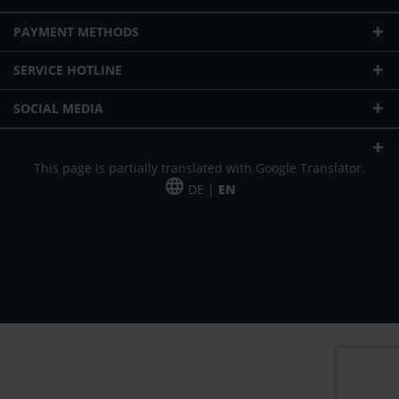
PAYMENT METHODS
SERVICE HOTLINE
SOCIAL MEDIA
This page is partially translated with Google Translator.
DE |
EN
* plus shipping cost
Our offer is addressed to commercial customers, self-employed and
freelancers. The offer is non-binding. Mistakes and changes reserved. All prices
in Euro and plus the legally valid VAT & shipping costs.
*Leasing price at 48 Mon.
*Leasing price at 48 Mon.
PU = Packaging unit
MSRP = manufacturer's suggested retail price