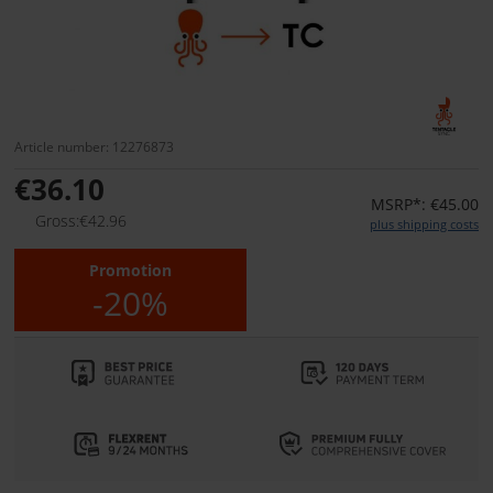
Article number: 12276873
€36.10
MSRP*: €45.00
Gross:€42.96
plus shipping costs
Promotion
-20%