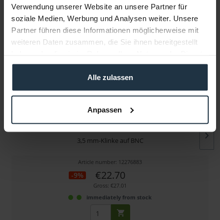
Verwendung unserer Website an unsere Partner für
soziale Medien, Werbung und Analysen weiter. Unsere
More articles from +++ Tentacle Sync +++ look at
Partner führen diese Informationen möglicherweise mit
weiteren Daten zusammen, die Sie ihnen bereitgestellt
haben oder die sie im Rahmen Ihrer Nutzung der Dienste
gesammelt haben.
Alle zulassen
Anpassen
Tentacle Sync Tentacle auf 90° BNC-Adapterkabel
3,5 mm-Klinke auf BNC
Article number: 12276883
€22.70
-9%
Gross: €27.01
immediately from stock