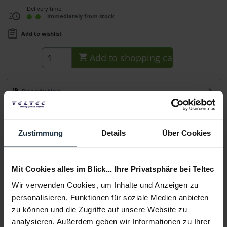
Delivery time:
immediately from stock
Add to wishlist
Add to
shopping cart
Description
Hauptmerkmale Adapterkabel um Geräte mit Standard
LEMO™ 5-Pin-Buchse mit Timecode von...
more
Zustimmung
Details
Über Cookies
Consultation
Mit Cookies alles im Blick... Ihre Privatsphäre bei Teltec
Media
Wir verwenden Cookies, um Inhalte und Anzeigen zu
personalisieren, Funktionen für soziale Medien anbieten
Manufacturer & Product Safety Information
zu können und die Zugriffe auf unsere Website zu
Folgende Infos zum Hersteller sind verfübar......
more
analysieren. Außerdem geben wir Informationen zu Ihrer