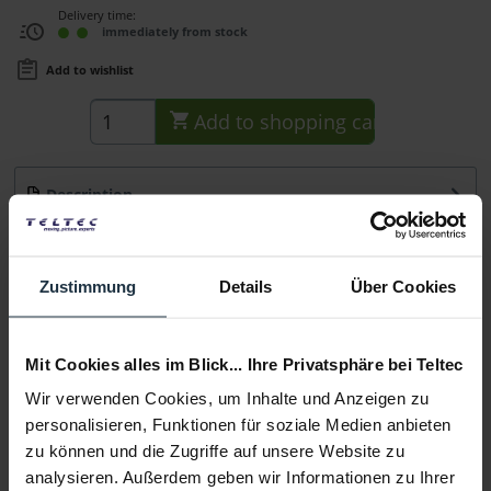
Delivery time:
immediately from stock
Add to wishlist
Add to
shopping cart
Description
Der Swit S-7500E ist ein Canon DSLR-Akku LP-E6 Typ
Dummy-Batterie-Adapter. Hauptmerkmale...
more
Zustimmung
Details
Über Cookies
Consultation
Mit Cookies alles im Blick... Ihre Privatsphäre bei Teltec
Media
Wir verwenden Cookies, um Inhalte und Anzeigen zu
personalisieren, Funktionen für soziale Medien anbieten
Manufacturer & Product Safety Information
zu können und die Zugriffe auf unsere Website zu
Folgende Infos zum Hersteller sind verfübar......
more
analysieren. Außerdem geben wir Informationen zu Ihrer