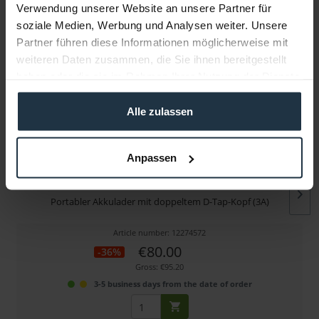
Verwendung unserer Website an unsere Partner für
soziale Medien, Werbung und Analysen weiter. Unsere
More articles from +++ Swit +++ look at
Partner führen diese Informationen möglicherweise mit
weiteren Daten zusammen, die Sie ihnen bereitgestellt
haben oder die sie im Rahmen Ihrer Nutzung der Dienste
gesammelt haben.
Alle zulassen
Anpassen
Swit PC-U130B2
Portabler Akkulader mit doppeltem D-Tap-Kopf (3A)
Article number: 12274572
€80.00
-36%
Gross: €95.20
3-5 business days from the date of order