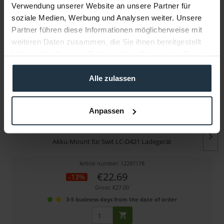
Verwendung unserer Website an unsere Partner für
soziale Medien, Werbung und Analysen weiter. Unsere
More articles from +++ Swit +++ look at
Partner führen diese Informationen möglicherweise mit
weiteren Daten zusammen, die Sie ihnen bereitgestellt
haben oder die sie im Rahmen Ihrer Nutzung der Dienste
gesammelt haben.
Alle zulassen
Anpassen
Swit KA-C10E
Akku-Mount für Swit LC-D421 Ladegerät
Article number: 12297178
€22.69
-13%
Gross: €27.00
3-5 business days from the date of order