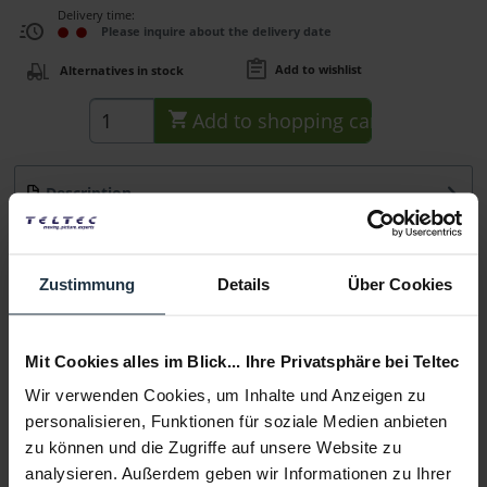
Delivery time:
Please inquire about the delivery date
Add to wishlist
Alternatives in stock
Add to
shopping cart
Description
Schnellwechsel-Akku-Platte, ohne Werkzeug montierbar.
Passend für: S-2040 LED-Leuchte und alle...
more
Zustimmung
Details
Über Cookies
Consultation
Mit Cookies alles im Blick... Ihre Privatsphäre bei Teltec
Media
Wir verwenden Cookies, um Inhalte und Anzeigen zu
personalisieren, Funktionen für soziale Medien anbieten
Manufacturer & Product Safety Information
zu können und die Zugriffe auf unsere Website zu
Folgende Infos zum Hersteller sind verfübar......
more
analysieren. Außerdem geben wir Informationen zu Ihrer