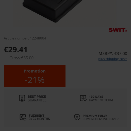
Article number: 12248004
€29.41
MSRP*: €37.00
Gross:€35.00
plus shipping costs
Promotion
-21%