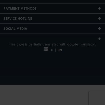
PAYMENT METHODS
SERVICE HOTLINE
SOCIAL MEDIA
This page is partially translated with Google Translator.
DE |
EN
* plus shipping cost
Our offer is addressed to commercial customers, self-employed and
freelancers. The offer is non-binding. Mistakes and changes reserved. All prices
in Euro and plus the legally valid VAT & shipping costs.
*Leasing price at 48 Mon.
*Leasing price at 48 Mon.
PU = Packaging unit
MSRP = manufacturer's suggested retail price