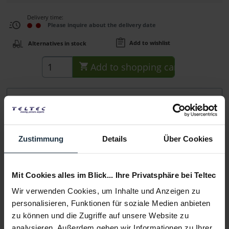
Delivery time:
Please inquire about the delivery date
Add to wishlist
Alternatives in stock
Add to
shopping cart
Description
S-7000E ist die Canon DSLR-Batterieplatte, kompatibel mit
dem Canon LP-E6 Akku und dem SWIT...
more
Zustimmung
Details
Über Cookies
Consultation
Mit Cookies alles im Blick... Ihre Privatsphäre bei Teltec
Media
Wir verwenden Cookies, um Inhalte und Anzeigen zu
personalisieren, Funktionen für soziale Medien anbieten
zu können und die Zugriffe auf unsere Website zu
Manufacturer & Product Safety Information
analysieren. Außerdem geben wir Informationen zu Ihrer