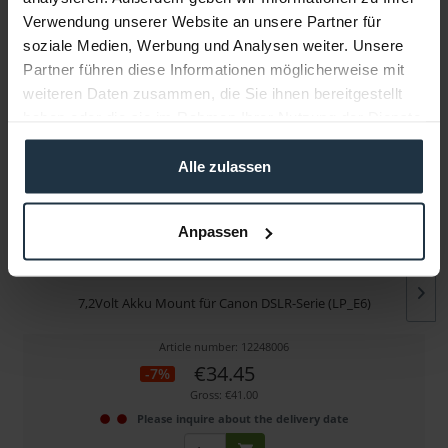
Folgende Infos zum Hersteller sind verfübar......
more
Verwendung unserer Website an unsere Partner für
soziale Medien, Werbung und Analysen weiter. Unsere
More articles from +++ Swit +++ look at
Partner führen diese Informationen möglicherweise mit
weiteren Daten zusammen, die Sie ihnen bereitgestellt
haben oder die sie im Rahmen Ihrer Nutzung der Dienste
gesammelt haben.
Alle zulassen
Anpassen
Swit S-7004E
7,2Volt Akku Mount für Canon DSLR-Serie (LP_E6)
Article number: 12248006
€34.45
-7%
Gross: €41.00
Please inquire about the delivery date