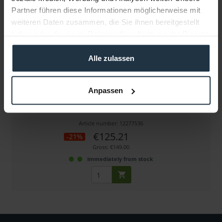
Partner führen diese Informationen möglicherweise mit
weiteren Daten zusammen, die Sie ihnen bereitgestellt
haben oder die sie im Rahmen Ihrer Nutzung der Dienste
gesammelt haben.
Alle zulassen
Swit S-2241
Anpassen
20 Watt Bi-Color Kamera-Kopflicht
Article number: 12277536
€125.21
-21%
Gross: €149.00
immediately from stock