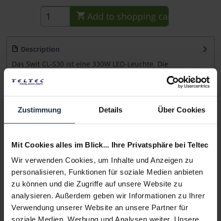
Add to
shopping cart
Description
Das Swit CL-S30 ist eine 330W LED-Leuchte. Die
Farbtemperatur lässt sich zwischen 3200 K...
more
Consultation
Zustimmung
Details
Über Cookies
Media
Mit Cookies alles im Blick... Ihre Privatsphäre bei Teltec
Wir verwenden Cookies, um Inhalte und Anzeigen zu
Manufacturer & Product Safety Information
personalisieren, Funktionen für soziale Medien anbieten
Folgende Infos zum Hersteller sind verfübar......
more
zu können und die Zugriffe auf unsere Website zu
analysieren. Außerdem geben wir Informationen zu Ihrer
More articles from +++ Swit +++ look at
Verwendung unserer Website an unsere Partner für
soziale Medien, Werbung und Analysen weiter. Unsere