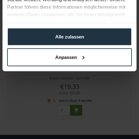
Partner führen diese Informationen möglicherweise mit
weiteren Daten zusammen, die Sie ihnen bereitgestellt
haben oder die sie im Rahmen Ihrer Nutzung der Dienste
gesammelt haben.
Alle zulassen
Sommer Cable HDMI male<>HDMI mini male, 2,0m
Anpassen
HDMI male<>HDMI mini male, 19-pol, 2,0 m,
Article number: 12251386
€19.33
Gross: €23.00
more than 4 weeks