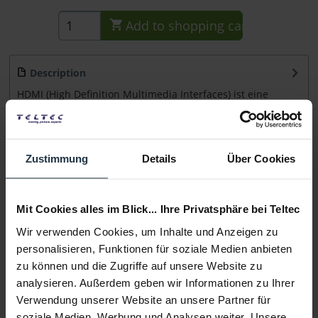
Add to
shopping cart
Description
HDMI (High Definition Multimedia Interfaces) ist eine
volldigitale Schnittstelle, die die...
more
Consultation
Zustimmung
Details
Über Cookies
Media
Mit Cookies alles im Blick... Ihre Privatsphäre bei Teltec
Wir verwenden Cookies, um Inhalte und Anzeigen zu
Manufacturer & Product Safety Information
personalisieren, Funktionen für soziale Medien anbieten
Folgende Infos zum Hersteller sind verfübar......
more
zu können und die Zugriffe auf unsere Website zu
analysieren. Außerdem geben wir Informationen zu Ihrer
More articles from +++ Sommer Cable +++ look at
Verwendung unserer Website an unsere Partner für
soziale Medien, Werbung und Analysen weiter. Unsere