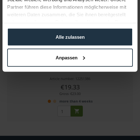
Partner führen diese Informationen möglicherweise mit
weiteren Daten zusammen, die Sie ihnen bereitgestellt
haben oder die sie im Rahmen Ihrer Nutzung der Dienste
gesammelt haben.
Alle zulassen
Sommer Cable HDMI male<>HDMI mini male, 2,0m
Anpassen
HDMI male<>HDMI mini male, 19-pol, 2,0 m,
Article number: 12251386
€19.33
Gross: €23.00
more than 4 weeks