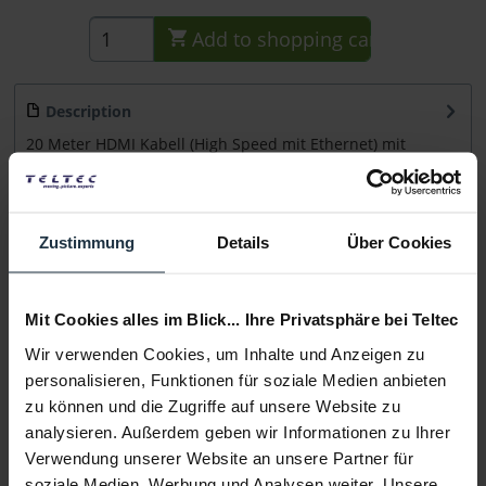
Add to
shopping cart
Description
20 Meter HDMI Kabell (High Speed mit Ethernet) mit
integriertem Repeater und Federarretierung...
more
Consultation
Zustimmung
Details
Über Cookies
Media
Mit Cookies alles im Blick... Ihre Privatsphäre bei Teltec
Wir verwenden Cookies, um Inhalte und Anzeigen zu
Manufacturer & Product Safety Information
personalisieren, Funktionen für soziale Medien anbieten
Folgende Infos zum Hersteller sind verfübar......
more
zu können und die Zugriffe auf unsere Website zu
analysieren. Außerdem geben wir Informationen zu Ihrer
More articles from +++ Sommer Cable +++ look at
Verwendung unserer Website an unsere Partner für
soziale Medien, Werbung und Analysen weiter. Unsere