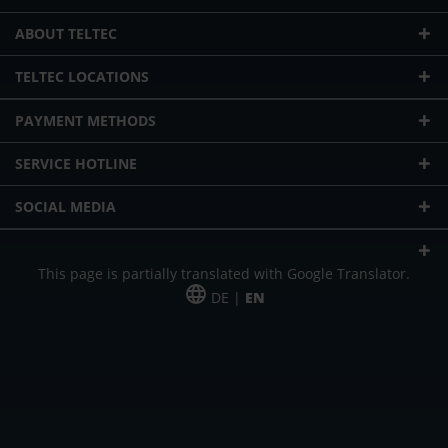
ABOUT TELTEC
TELTEC LOCATIONS
PAYMENT METHODS
SERVICE HOTLINE
SOCIAL MEDIA
This page is partially translated with Google Translator.
DE |
EN
* plus shipping cost
Our offer is addressed to commercial customers, self-employed and
freelancers. The offer is non-binding. Mistakes and changes reserved. All prices
in Euro and plus the legally valid VAT & shipping costs.
*Leasing price at 48 Mon.
*Leasing price at 48 Mon.
PU = Packaging unit
MSRP = manufacturer's suggested retail price