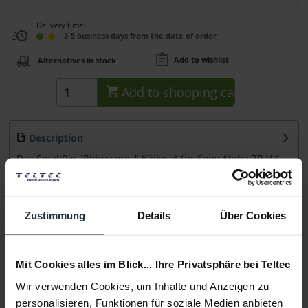
Delivery time:
3-5 business days from the date of order
Add to wishlist
Alternatives in stock
Add to
shopping cart
Description
Das SmallRig "Rhinoceros" Käfigset für Sony Alpha 7R V /
Alpha 7 IV / Alpha 7S III...
more
Accessories
19
Zustimmung
Details
Über Cookies
Accessories and recommendations
Consultation
Mit Cookies alles im Blick... Ihre Privatsphäre bei Teltec
Wir verwenden Cookies, um Inhalte und Anzeigen zu
personalisieren, Funktionen für soziale Medien anbieten
Media