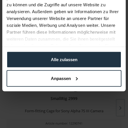
zu können und die Zugriffe auf unsere Website zu
analysieren. Außerdem geben wir Informationen zu Ihrer
Manufacturer & Product Safety Information
Verwendung unserer Website an unsere Partner für
soziale Medien, Werbung und Analysen weiter. Unsere
Folgende Infos zum Hersteller sind verfübar......
more
Partner führen diese Informationen möglicherweise mit
weiteren Daten zusammen, die Sie ihnen bereitgestellt
More articles from +++ SmallRig +++ look at
haben oder die sie im Rahmen Ihrer Nutzung der Dienste
gesammelt haben.
Alle zulassen
Anpassen
SmallRig 2999
Form-fitting Cage for Sony Alpha 7S III Camera
Article number: 12290741