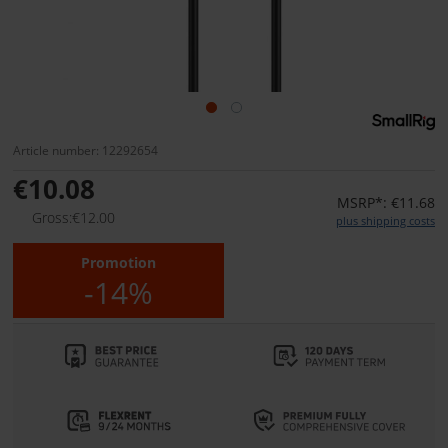
Article number: 12292654
€10.08
MSRP*: €11.68
Gross:€12.00
plus shipping costs
Promotion
-14%