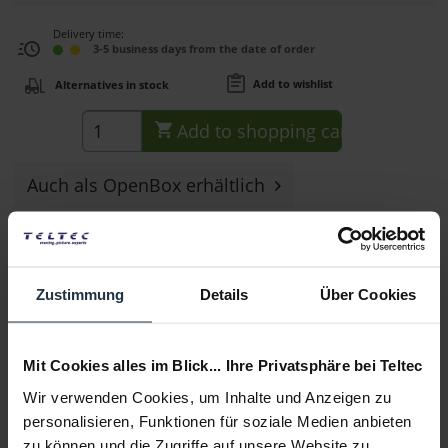
Delivery time:
3-5 business days from the date of order
Add to wishlist
Alternatives in stock
Add to
shopping cart
Auch als OpenBox erhältlich
Description
Hauptmerkmale hochwertiges HDMI-Kabel (Mini HDMI auf
Full HDMI) unterstützt Auflösungen bis...
more
Zustimmung
Details
Über Cookies
Consultation
Mit Cookies alles im Blick... Ihre Privatsphäre bei Teltec
Wir verwenden Cookies, um Inhalte und Anzeigen zu
Media
personalisieren, Funktionen für soziale Medien anbieten
zu können und die Zugriffe auf unsere Website zu