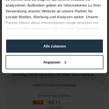
analysieren. Außerdem geben wir Informationen zu Ihrer
Manufacturer & Product Safety Information
Verwendung unserer Website an unsere Partner für
Folgende Infos zum Hersteller sind verfübar......
more
soziale Medien, Werbung und Analysen weiter. Unsere
Partner führen diese Informationen möglicherweise mit
More articles from +++ SmallRig +++ look at
weiteren Daten zusammen, die Sie ihnen bereitgestellt
haben oder die sie im Rahmen Ihrer Nutzung der Dienste
gesammelt haben.
Alle zulassen
Anpassen
SmallRig 2957B Ultra-Slim 4K HDMI Data Cable (A...
HDMI 2.0-Kabel mit Kabelklett
Article number: 12316466
€8.11
-11%
Gross: €9.65