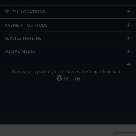
TELTEC LOCATIONS
PAYMENT METHODS
SERVICE HOTLINE
SOCIAL MEDIA
This page is partially translated with Google Translator.
DE |
EN
* plus shipping cost
Our offer is addressed to commercial customers, self-employed and
freelancers. The offer is non-binding. Mistakes and changes reserved. All prices
in Euro and plus the legally valid VAT & shipping costs.
*Leasing price at 48 Mon.
*Leasing price at 48 Mon.
PU = Packaging unit
MSRP = manufacturer's suggested retail price