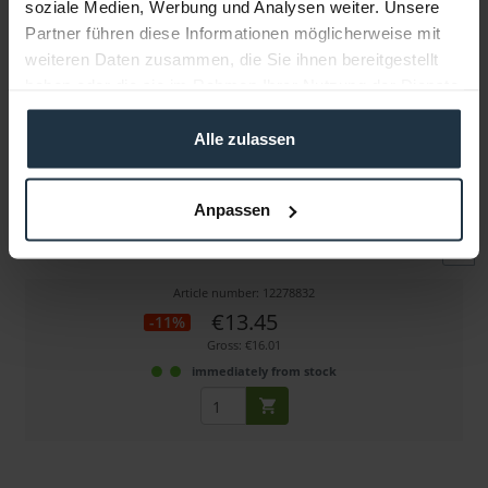
soziale Medien, Werbung und Analysen weiter. Unsere
Partner führen diese Informationen möglicherweise mit
weiteren Daten zusammen, die Sie ihnen bereitgestellt
haben oder die sie im Rahmen Ihrer Nutzung der Dienste
gesammelt haben.
Alle zulassen
SmallRig 1819 Power-Kabel für BM / Atomos
Anpassen
für BMCC, BM Video Assist- & Atomos Shogun-Monitor
Article number: 12278832
€13.45
-11%
Gross: €16.01
immediately from stock