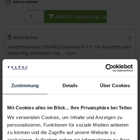
Add to wishlist
Add to
shopping cart
Description
Hauptmerkmale SmallRig Gelenkarm 11" mit Rosetten-Lock
beständig erleichtert das...
more
Accessories
2
Accessories and recommendations
Zustimmung
Details
Über Cookies
Consultation
Mit Cookies alles im Blick... Ihre Privatsphäre bei Teltec
Media
Wir verwenden Cookies, um Inhalte und Anzeigen zu
personalisieren, Funktionen für soziale Medien anbieten
zu können und die Zugriffe auf unsere Website zu
Manufacturer & Product Safety Information
analysieren. Außerdem geben wir Informationen zu Ihrer