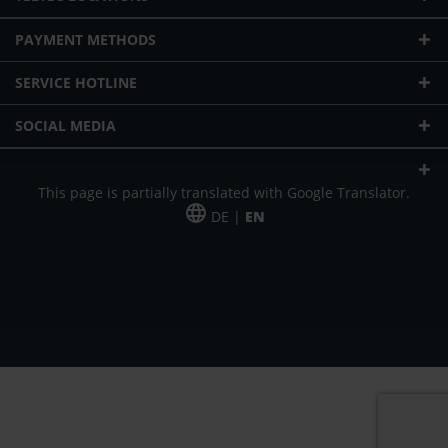
PAYMENT METHODS
SERVICE HOTLINE
SOCIAL MEDIA
This page is partially translated with Google Translator.
DE |
EN
* plus shipping cost
Our offer is addressed to commercial customers, self-employed and
freelancers. The offer is non-binding. Mistakes and changes reserved. All prices
in Euro and plus the legally valid VAT & shipping costs.
*Leasing price at 48 Mon.
*Leasing price at 48 Mon.
PU = Packaging unit
MSRP = manufacturer's suggested retail price