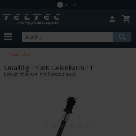
B2B SHOP
Close filter
In Stock
Brands
SmallRig
Price
Swivel Arms
SmallRig 1498B Gelenkarm 11"
from
€2.50
to
€12700.00
Beweglicher Arm mit Rosetten-Lock