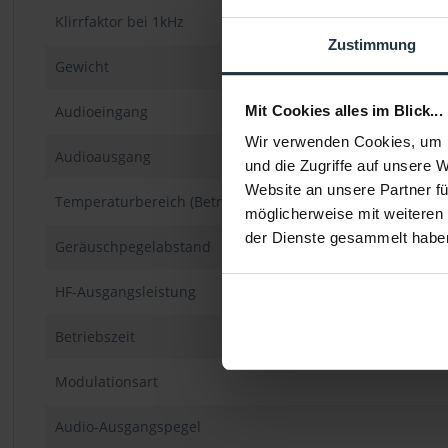
Klirrfaktor bei 1kHz
Zustimmung
Gewicht
Audioeingang
Mit Cookies alles im Blick...
Wir verwenden Cookies, um I
Audioausgang
und die Zugriffe auf unsere 
Website an unsere Partner fü
Temperaturbereich (Betrieb)
möglicherweise mit weiteren
der Dienste gesammelt habe
Geräuschpegelabstand
HF-Ausgangsleistung
Betriebszeit
Modulationsart
Audio-Ausgangspegel