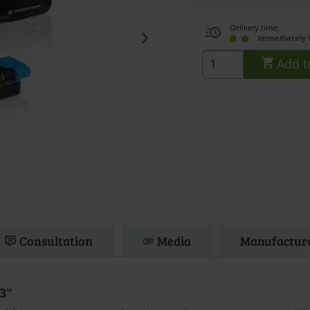
Delivery time:
immediately 
Add t
Consultation
Media
Manufacture
3"