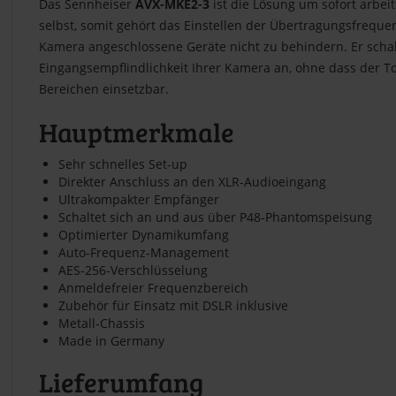
Das Sennheiser
AVX-MKE2-3
ist die Lösung um sofort arbei
selbst, somit gehört das Einstellen der Übertragungsfrequ
Kamera angeschlossene Geräte nicht zu behindern. Er schal
Eingangsempflindlichkeit Ihrer Kamera an, ohne dass der To
Bereichen einsetzbar.
Hauptmerkmale
Sehr schnelles Set-up
Direkter Anschluss an den XLR-Audioeingang
Ultrakompakter Empfänger
Schaltet sich an und aus über P48-Phantomspeisung
Optimierter Dynamikumfang
Auto-Frequenz-Management
AES-256-Verschlüsselung
Anmeldefreier Frequenzbereich
Zubehör für Einsatz mit DSLR inklusive
Metall-Chassis
Made in Germany
Lieferumfang