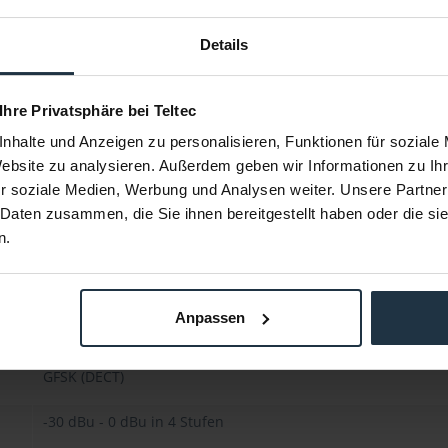
typ. 0.1 %
Details
Empfänger: 87 g (inkl. Akkupack)
3,5-mm-Miniklinke
 Ihre Privatsphäre bei Teltec
nhalte und Anzeigen zu personalisieren, Funktionen für soziale
XLR
Website zu analysieren. Außerdem geben wir Informationen zu I
r soziale Medien, Werbung und Analysen weiter. Unsere Partner
-10 °C - + 55°C
 Daten zusammen, die Sie ihnen bereitgestellt haben oder die s
n.
> 90 dB(A)
Adaptiv bis zu 250 mW (Spitzenwert), länderabhängig
Anpassen
> 4 h (Empfänger), typ. 15 h (Sender mit Li-Ion-Akkupack)
GFSK (DECT)
-30 dBu - 0 dBu in 4 Stufen