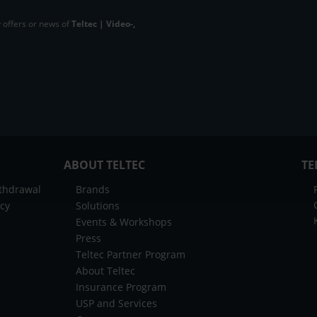
 offers or news of
Teltec | Video-,
ABOUT TELTEC
TE
ithdrawal
Brands
icy
Solutions
Events & Workshops
Press
Teltec Partner Program
About Teltec
Insurance Program
USP and Services