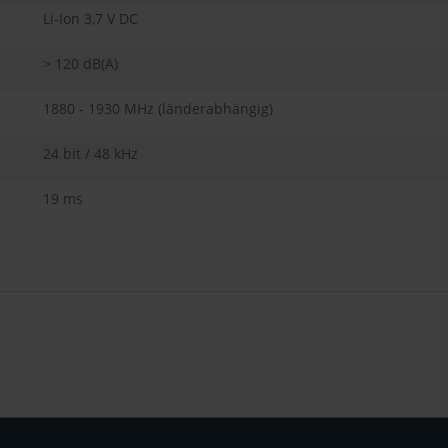
Li-Ion 3,7 V DC
> 120 dB(A)
1880 - 1930 MHz (länderabhängig)
24 bit / 48 kHz
19 ms