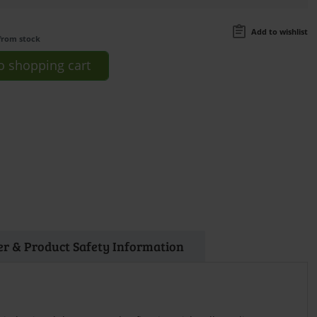
Add to wishlist
from stock
o
shopping cart
r & Product Safety Information