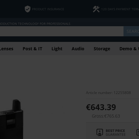
PRODUCT INSURANCE
120 DAYS PAYMENT TER
PRODUCTION TECHNOLOGY FOR PROFESSIONALS
SEAR
Lenses
Post & IT
Light
Audio
Storage
Demo & 
Article number: 12255808
€643.39
Gross:€765.63