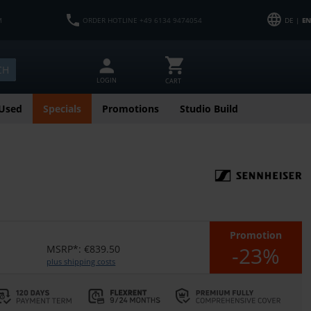
M
ORDER HOTLINE +49 6134 9474054
DE |
EN
CH
LOGIN
CART
Used
Specials
Promotions
Studio Build
Promotion
-23%
MSRP*: €839.50
plus shipping costs