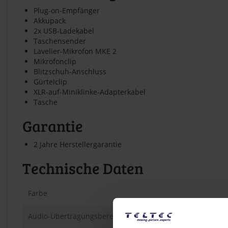
Plug-on-Empfänger
Akkupack
2x USB-Ladekabel
Taschensender
Lavelier-Mikrofon MKE 2
Mikrofonclip
Blitzschuh-Anschluss
Gürtelclip
XLR-auf-Miniklinke-Adapterkabel
Tasche
Garantie
2 Jahre Herstellergarantie
Technische Daten
Farbe
Audio-Übertragungsbereich