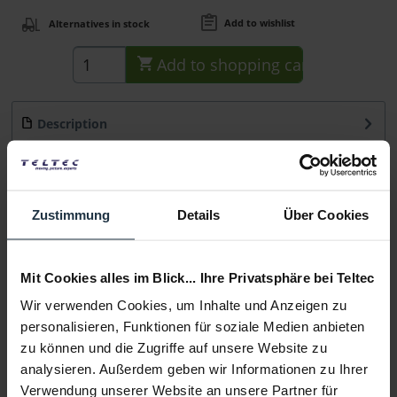
Add to wishlist
Alternatives in stock
Add to
shopping cart
Description
Das Saveking® Sicherungsseil 60 cm/3 mm verzinkt
BGVC1, max. 20 kg ist...
more
Consultation
Zustimmung
Details
Über Cookies
Media
Mit Cookies alles im Blick... Ihre Privatsphäre bei Teltec
Wir verwenden Cookies, um Inhalte und Anzeigen zu
Manufacturer & Product Safety Information
personalisieren, Funktionen für soziale Medien anbieten
zu können und die Zugriffe auf unsere Website zu
Folgende Infos zum Hersteller sind verfübar......
more
analysieren. Außerdem geben wir Informationen zu Ihrer
Verwendung unserer Website an unsere Partner für