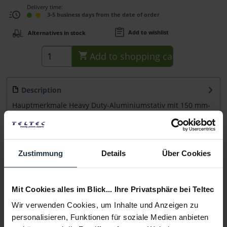
Delivery time:
3-5 business days from the date of order
Add to wishlist
Alternatives in stock
Add to
shopping cart
Description
Hauptmerkmale Heavy Duty-Aluminiumstativ mit 150 mm-
Schale ausfahrbar bis 43 cm, für Lasten...
more
Accessories
2
Zustimmung
Details
Über Cookies
Accessories and recommendations
Consultation
Mit Cookies alles im Blick... Ihre Privatsphäre bei Teltec
Wir verwenden Cookies, um Inhalte und Anzeigen zu
Media
personalisieren, Funktionen für soziale Medien anbieten