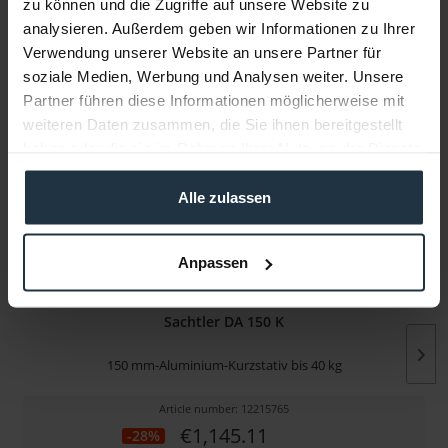
zu können und die Zugriffe auf unsere Website zu
analysieren. Außerdem geben wir Informationen zu Ihrer
Manufacturer & Product Safety Information
Verwendung unserer Website an unsere Partner für
Folgende Infos zum Hersteller sind verfübar......
more
soziale Medien, Werbung und Analysen weiter. Unsere
Partner führen diese Informationen möglicherweise mit
weiteren Daten zusammen, die Sie ihnen bereitgestellt
More articles from +++ Sachtler +++ look at
haben oder die sie im Rahmen Ihrer Nutzung der Dienste
gesammelt haben.
Alle zulassen
Anpassen
Sachtler DA 150 K
150 mm-Aluminium-Kurzstativ bis 40 kg
Article number: 12215765
€1,145.11
-28%