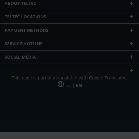
ABOUT TELTEC
TELTEC LOCATIONS
PAYMENT METHODS
SERVICE HOTLINE
SOCIAL MEDIA
This page is partially translated with Google Translator.
DE |
EN
* plus shipping cost
Our offer is addressed to commercial customers, self-employed and
freelancers. The offer is non-binding. Mistakes and changes reserved. All prices
in Euro and plus the legally valid VAT & shipping costs.
*Leasing price at 48 Mon.
*Leasing price at 48 Mon.
PU = Packaging unit
MSRP = manufacturer's suggested retail price