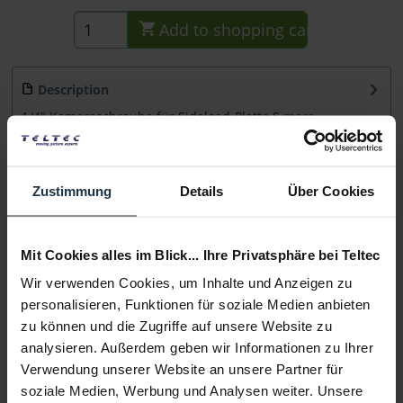
Add to
shopping cart
Description
1/4" Kameraschraube für Sideload-Platte S
more
Consultation
Zustimmung
Details
Über Cookies
Media
Mit Cookies alles im Blick... Ihre Privatsphäre bei Teltec
Manufacturer & Product Safety Information
Wir verwenden Cookies, um Inhalte und Anzeigen zu
Folgende Infos zum Hersteller sind verfübar......
more
personalisieren, Funktionen für soziale Medien anbieten
zu können und die Zugriffe auf unsere Website zu
analysieren. Außerdem geben wir Informationen zu Ihrer
More articles from +++ Sachtler +++ look at
Verwendung unserer Website an unsere Partner für
soziale Medien, Werbung und Analysen weiter. Unsere