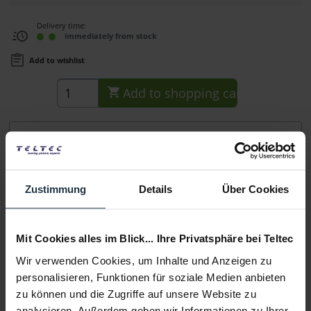
Delivery time:
immediately from stock
Add to wishlist
Add to
shopping cart
Description
Der Sachtler Adaptor aktiv head / slider dient zur Montage
von aktiv 75 mm Fluidköpfen mit...
more
Zustimmung
Details
Über Cookies
Consultation
Mit Cookies alles im Blick... Ihre Privatsphäre bei Teltec
Media
Wir verwenden Cookies, um Inhalte und Anzeigen zu
personalisieren, Funktionen für soziale Medien anbieten
zu können und die Zugriffe auf unsere Website zu
Manufacturer & Product Safety Information
analysieren. Außerdem geben wir Informationen zu Ihrer