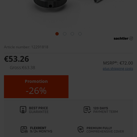
Article number: 12291818
€53.26
MSRP*: €72.00
Gross:€63.38
plus shipping costs
Promotion
-26%