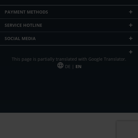
PAYMENT METHODS
SERVICE HOTLINE
SOCIAL MEDIA
This page is partially translated with Google Translator.
DE |
EN
* plus shipping cost
Our offer is addressed to commercial customers, self-employed and
freelancers. The offer is non-binding. Mistakes and changes reserved. All prices
in Euro and plus the legally valid VAT & shipping costs.
*Leasing price at 48 Mon.
*Leasing price at 48 Mon.
PU = Packaging unit
MSRP = manufacturer's suggested retail price