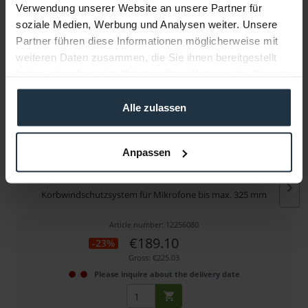
Verwendung unserer Website an unsere Partner für
soziale Medien, Werbung und Analysen weiter. Unsere
More articles from +++ Rode +++ look at
Partner führen diese Informationen möglicherweise mit
weiteren Daten zusammen, die Sie ihnen bereitgestellt
haben oder die sie im Rahmen Ihrer Nutzung der Dienste
gesammelt haben.
Alle zulassen
Anpassen
Rode BLIMP Mark II
Korbwindschutzsystem für Mikrofone bis max. 325 mm
Article number: 12256080
€189.10
-23%
Gross: €225.03
Please inquire about the delivery date