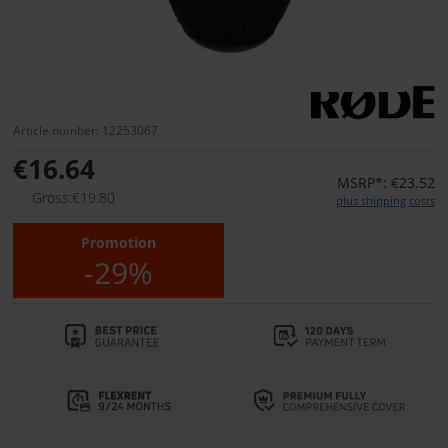
Article number: 12253067
€16.64
MSRP*: €23.52
Gross:€19.80
plus shipping costs
Promotion
-29%