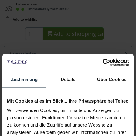
Delivery time:
immediately from stock
Add to wishlist
Add to
shopping cart
Description
Ersatz-Popschutz für Lavalier Mikrofonen (3er-Pack),
schwarz
more
Zustimmung
Details
Über Cookies
Consultation
Mit Cookies alles im Blick... Ihre Privatsphäre bei Teltec
Media
Wir verwenden Cookies, um Inhalte und Anzeigen zu
personalisieren, Funktionen für soziale Medien anbieten
Manufacturer & Product Safety Information
zu können und die Zugriffe auf unsere Website zu
Folgende Infos zum Hersteller sind verfübar......
more
analysieren. Außerdem geben wir Informationen zu Ihrer