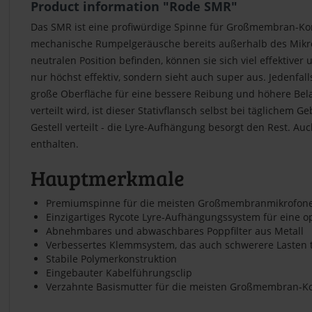
Product information "Rode SMR"
Das SMR ist eine profiwürdige Spinne für Großmembran-Ko
mechanische Rumpelgeräusche bereits außerhalb des Mikrof
neutralen Position befinden, können sie sich viel effekti
nur höchst effektiv, sondern sieht auch super aus. Jedenfal
große Oberfläche für eine bessere Reibung und höhere Bel
verteilt wird, ist dieser Stativflansch selbst bei täglich
Gestell verteilt - die Lyre-Aufhängung besorgt den Rest. Au
enthalten.
Hauptmerkmale
Premiumspinne für die meisten Großmembranmikrofon
Einzigartiges Rycote Lyre-Aufhängungssystem für eine op
Abnehmbares und abwaschbares Poppfilter aus Metall
Verbessertes Klemmsystem, das auch schwerere Lasten 
Stabile Polymerkonstruktion
Eingebauter Kabelführungsclip
Verzahnte Basismutter für die meisten Großmembran-