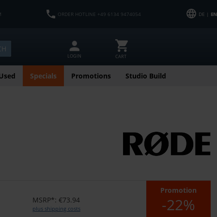
M
ORDER HOTLINE +49 6134 9474054
DE |
EN
CH
LOGIN
CART
Used
Specials
Promotions
Studio Build
Promotion
-22%
MSRP*: €73.94
plus shipping costs