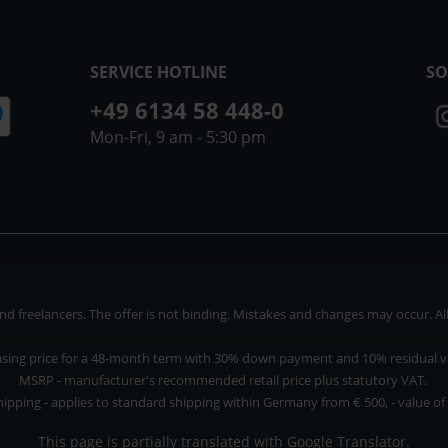
SERVICE HOTLINE
SO
+49 6134 58 448-0
Mon-Fri, 9 am - 5:30 pm
 freelancers. The offer is not binding. Mistakes and changes may occur. All p
asing price for a 48-month term with 30% down payment and 10% residual v
MSRP - manufacturer's recommended retail price plus statutory VAT.
hipping - applies to standard shipping within Germany from € 500, - value of
This page is partially translated with Google Translator.