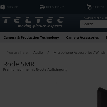
B2B SHOP
FREE SHIPPING*
FLEXRENT
CAMERA, VIDEO & 
Camera & Production Technology
Camera Accessories
You are here:
Audio
/
Microphone Accessories / Windsh
Rode SMR
Premiumspinne mit Rycote-Aufhängung