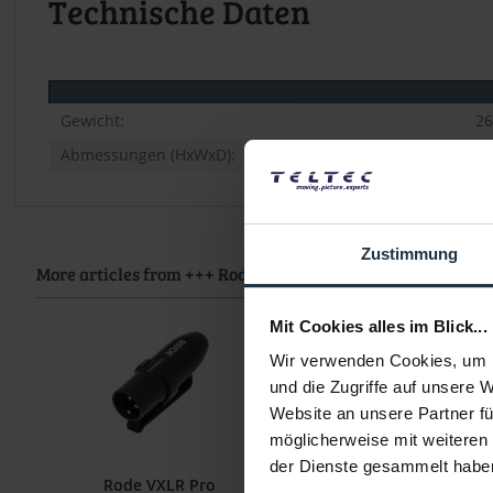
Technische Daten
Gewicht:
26
Abmessungen (HxWxD):
13
Zustimmung
More articles from +++ Rode +++ look at
Mit Cookies alles im Blick...
Wir verwenden Cookies, um I
und die Zugriffe auf unsere 
Website an unsere Partner fü
möglicherweise mit weiteren
der Dienste gesammelt habe
Rode VXLR Pro
Rode Interview G