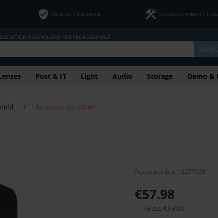
PRODUCT INSURANCE
120 DAYS PAYMENT TER
PRODUCTION TECHNOLOGY FOR PROFESSIONALS
SEAR
Lenses
Post & IT
Light
Audio
Storage
Demo & 
ield
/
Accessories: Other
Article number: 12277028
€57.98
Gross:€69.00