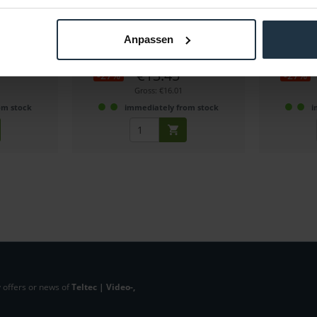
eless GO
TRRS-Verteiler für zwei Mikrofone und
Elastisch
stem
Kopfhörer
Anpassen
89114
Article number: 12252014
Arti
€13.45
-27%
-27%
Gross: €16.01
om stock
immediately from stock
i
 offers or news of
Teltec | Video-,