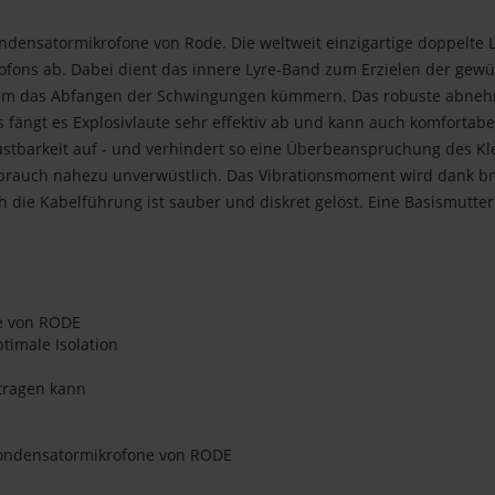
ndensatormikrofone von Rode. Die weltweit einzigartige doppelt
ons ab. Dabei dient das innere Lyre-Band zum Erzielen der gewü
ver um das Abfangen der Schwingungen kümmern. Das robuste abnehm
ls fängt es Explosivlaute sehr effektiv ab und kann auch komfortabe
astbarkeit auf - und verhindert so eine Überbeanspruchung des K
em Gebrauch nahezu unverwüstlich. Das Vibrationsmoment wird dank 
ch die Kabelführung ist sauber und diskret gelöst. Eine Basismutte
e von RODE
timale Isolation
tragen kann
Kondensatormikrofone von RODE