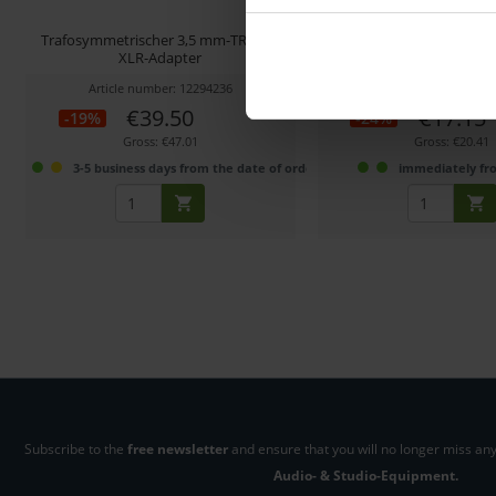
Trafosymmetrischer 3,5 mm-TRS auf
Handadapter für Wir
XLR-Adapter
Funkmikrofon-Sy
Article number: 12294236
Article number: 122
€39.50
€17.15
-19%
-24%
Gross: €47.01
Gross: €20.41
3-5 business days from the date of order
immediately fr
Subscribe to the
free newsletter
and ensure that you will no longer miss any
Audio- & Studio-Equipment.