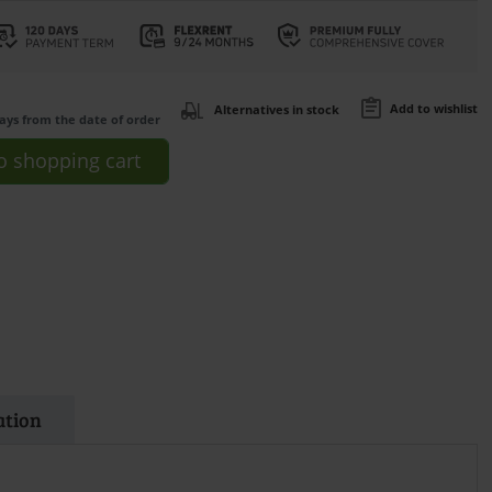
Add to wishlist
Alternatives in stock
days from the date of order
o
shopping cart
ation