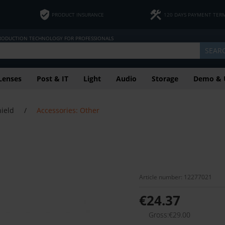
PRODUCT INSURANCE
120 DAYS PAYMENT TER
PRODUCTION TECHNOLOGY FOR PROFESSIONALS
SEAR
Lenses
Post & IT
Light
Audio
Storage
Demo & 
ield
/
Accessories: Other
Article number: 12277021
€24.37
Gross:€29.00