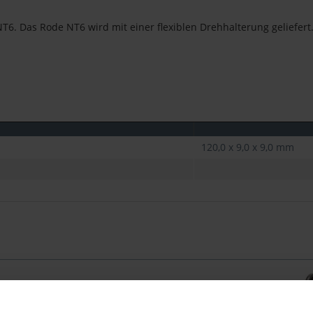
NT6. Das Rode NT6 wird mit einer flexiblen Drehhalterung geliefe
120,0 x 9,0 x 9,0 mm