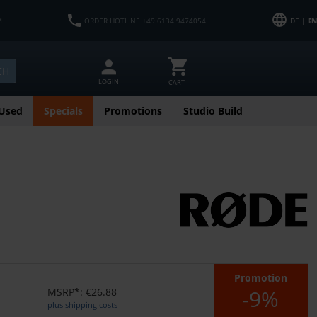
M
ORDER HOTLINE +49 6134 9474054
DE |
EN
CH
LOGIN
CART
Used
Specials
Promotions
Studio Build
Promotion
-9%
MSRP*: €26.88
plus shipping costs