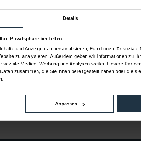
Details
O Black
Rode SC6
 Ihre Privatsphäre bei Teltec
eless GO
TRRS-Verteiler für zwei Mikrofone und
Elastisch
stem
Kopfhörer
nhalte und Anzeigen zu personalisieren, Funktionen für soziale
Website zu analysieren. Außerdem geben wir Informationen zu I
89114
Article number: 12252014
Arti
€13.45
r soziale Medien, Werbung und Analysen weiter. Unsere Partner
-27%
-27%
 Daten zusammen, die Sie ihnen bereitgestellt haben oder die s
Gross: €16.01
n.
om stock
immediately from stock
i
Anpassen