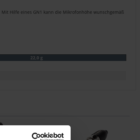
rt. Mit Hilfe eines GN1 kann die Mikrofonhöhe wunschgemäß
22,0 g