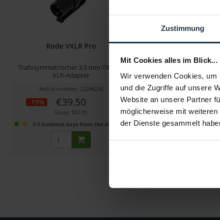
Zustimmung
Rode VXLR Pro
Rode Interview G
Mit Cookies alles im Blick...
Trafosymmetrischer 3,5 mm-TRS auf
Handadapter für Wir
XLR-Adapter
Funkmikrofon-Sy
Wir verwenden Cookies, um I
und die Zugriffe auf unsere 
Article number: 12294236
Article number: 122
€39.50
€17.15
Website an unsere Partner fü
-19%
-24%
möglicherweise mit weiteren
Gross: €47.01
Gross: €20.41
der Dienste gesammelt habe
3-5 business days from the date of order
immediately fr