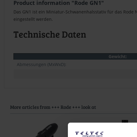
Product information "Rode GN1"
Das GN1 ist ein Miniatur-Schwanenhalsstativ für das Rode 
eingestellt werden.
Technische Daten
Gewicht:
Abmessungen (MxWxD):
More articles from +++ Rode +++ look at