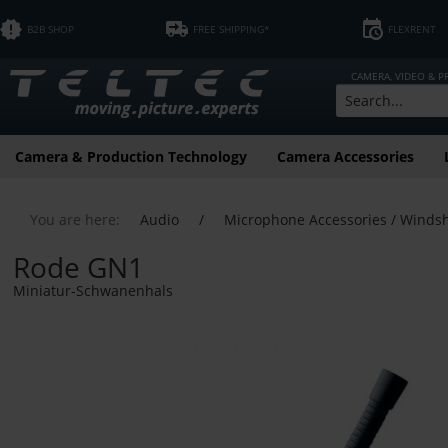
B2B SHOP
FREE SHIPPING*
FLEXRENT
CAMERA, VIDEO & 
Camera & Production Technology
Camera Accessories
You are here:
Audio
/
Microphone Accessories / Windsh
Rode GN1
Miniatur-Schwanenhals