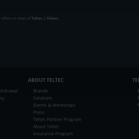
 offers or news of
Teltec | Video-,
ABOUT TELTEC
TE
ithdrawal
Brands
icy
Solutions
Events & Workshops
Press
Teltec Partner Program
About Teltec
Insurance Program