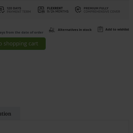
Add to wishlist
Alternatives in stock
days from the date of order
o
shopping cart
ation