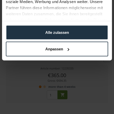
soziale Medien, Werbung und Analysen weiter. Unsere
Partner führen diese Informationen möglicherweise mit
weiteren Daten zusammen, die Sie ihnen bereitgestellt
haben oder die sie im Rahmen Ihrer Nutzung der Dienste
gesammelt haben.
Alle zulassen
Riedel PRO D1 (XLR4F)
Anpassen
1-Ohr Headset, mittelschwer
Article number: 12235335
€365.00
Gross: €434.35
more than 4 weeks