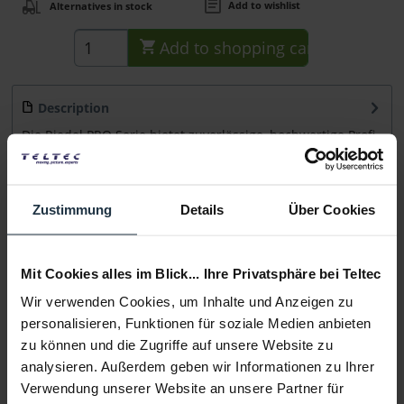
Add to wishlist
Alternatives in stock
Add to
shopping cart
Description
Die Riedel PRO Serie bietet zuverlässige, hochwertige Profi-
Headsets, die in...
more
Consultation
Zustimmung
Details
Über Cookies
Media
Mit Cookies alles im Blick... Ihre Privatsphäre bei Teltec
Wir verwenden Cookies, um Inhalte und Anzeigen zu
Manufacturer & Product Safety Information
personalisieren, Funktionen für soziale Medien anbieten
Folgende Infos zum Hersteller sind verfübar......
more
zu können und die Zugriffe auf unsere Website zu
analysieren. Außerdem geben wir Informationen zu Ihrer
Verwendung unserer Website an unsere Partner für
More articles from +++ Riedel +++ look at