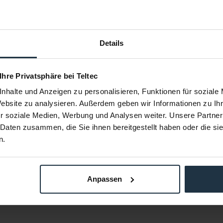
Details
 Neon Grün
ProGaff Gaffer Tape Neon Pink 24
ProGaff Ga
 Ihre Privatsphäre bei Teltec
6m
mm x 22,86 m
m
nhalte und Anzeigen zu personalisieren, Funktionen für soziale
and
Gewebeklebeband
Ge
Website zu analysieren. Außerdem geben wir Informationen zu I
r soziale Medien, Werbung und Analysen weiter. Unsere Partner
85183
Article number: 12285185
Arti
 Daten zusammen, die Sie ihnen bereitgestellt haben oder die s
€7.74
-25%
-25%
n.
Gross: €9.21
om stock
immediately from stock
i
Anpassen