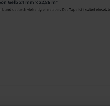
eon Gelb 24 mm x 22,86 m"
rk und dadurch vielseitig einsetzbar. Das Tape ist flexibel einset