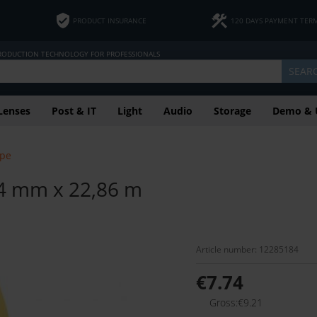
PRODUCT INSURANCE
120 DAYS PAYMENT TER
PRODUCTION TECHNOLOGY FOR PROFESSIONALS
SEAR
Lenses
Post & IT
Light
Audio
Storage
Demo & 
pe
24 mm x 22,86 m
Article number: 12285184
€7.74
Gross:€9.21