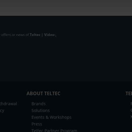
 offers or news of
Teltec | Video-,
ABOUT TELTEC
TE
ithdrawal
Brands
icy
Solutions
Events & Workshops
Press
Teltec Partner Program