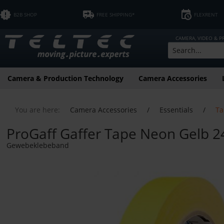
B2B SHOP
FREE SHIPPING*
FLEXRENT
CAMERA, VIDEO & 
Camera & Production Technology
Camera Accessories
You are here:
Camera Accessories
/
Essentials
/
Ta
ProGaff Gaffer Tape Neon Gelb 
Gewebeklebeband