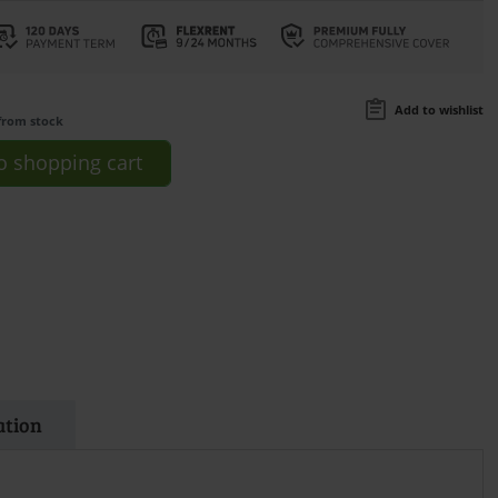
Add to wishlist
from stock
o
shopping cart
ation