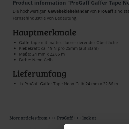
Product information "ProGaff Gaffer Tape N
Die hochwertigen
Gewebeklebebänder
von
ProGaff
sind sta
Fernsehindustrie von Bedeutung.
Hauptmerkmale
Gaffertape mit matter, fluoreszierender Oberfläche
Klebekraft: ca. 19 N pro 25mm (auf Stahl)
Maße: 24 mm x 22,86 m
Farbe: Neon Gelb
Lieferumfang
1x ProGaff Gaffer Tape Neon Gelb 24 mm x 22,86 m
More articles from +++ ProGaff +++ look at