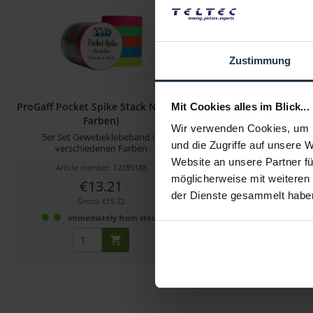
Zustimmung
ProGaff Pocket Spike Stack Neon (5
ProGaff Gaffer Tape
Mit Cookies alles im Blick...
Farben)
24mm x 22,8
Wir verwenden Cookies, um I
5er Set Gewebeklebeband in
Gewebeklebeb
und die Zugriffe auf unsere 
verschiedenen Farben
Website an unsere Partner fü
Article number: 12285188
Article number: 122
möglicherweise mit weiteren
€13.21
€7.74
-25%
der Dienste gesammelt habe
Gross: €15.72
Gross: €9.21
immediately from stock
immediately fr