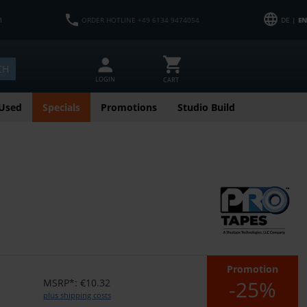
M
ORDER HOTLINE +49 6134 9474054
DE |
EN
CH
LOGIN
CART
Used
Specials
Promotions
Studio Build
Promotion
-25%
MSRP*: €10.32
plus shipping costs