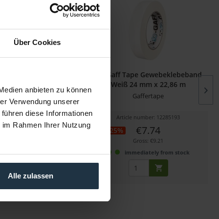
Über Cookies
ffer Tape Neon Gelb 24
ProGaff Tape Gewebeklebeband
m x 22,86 m
Weiß 24 mm x 22,86 m
 Medien anbieten zu können
webeklebeband
Gaffertape
hrer Verwendung unserer
 führen diese Informationen
cle number: 12285184
Article number: 12285193
ie im Rahmen Ihrer Nutzung
€7.74
€7.74
-25%
Gross: €9.21
Gross: €9.21
mmediately from stock
immediately from stock
Alle zulassen