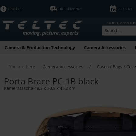
B2B SHOP
FREE SHIPPING*
FLEXRENT
CAMERA, VIDEO & 
Camera & Production Technology
Camera Accessories
You are here:
Camera Accessories
/
Cases / Bags / Cove
Porta Brace PC-1B black
Kameratasche 48,3 x 30,5 x 43,2 cm