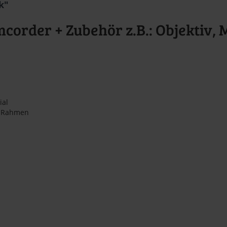
k"
corder + Zubehör z.B.: Objektiv,
ial
n Rahmen