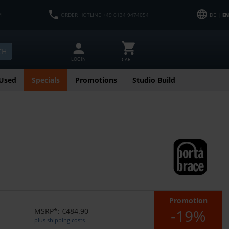
M
ORDER HOTLINE +49 6134 9474054
DE |
EN
CH
LOGIN
CART
Used
Specials
Promotions
Studio Build
Promotion
-19%
MSRP*: €484.90
plus shipping costs