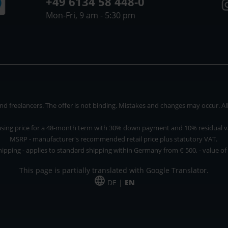
+49 6134 58 448-0
Mon-Fri, 9 am - 5:30 pm
 freelancers. The offer is not binding. Mistakes and changes may occur. All p
asing price for a 48-month term with 30% down payment and 10% residual v
MSRP - manufacturer's recommended retail price plus statutory VAT.
hipping - applies to standard shipping within Germany from € 500, - value of
This page is partially translated with Google Translator.
DE |
EN
 and freelancers. The offer is non-binding. Mistakes and changes reserved. All p
*Leasing price at 48 Mon.
*Leasing price at 48 Mon.