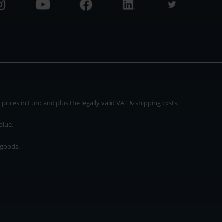
rices in Euro and plus the legally valid VAT & shipping costs.
alue.
 goods.
* plus shipping cost
rices in Euro and plus the legally valid VAT & shipping costs.