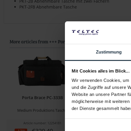
PKT-2B Abnehmbare Tasche mit zwei Fächern
PKT-2FB Abnehmbare Tasche
More articles from +++ Porta Brace +++ look at
Zustimmung
Mit Cookies alles im Blick...
Wir verwenden Cookies, um I
und die Zugriffe auf unsere 
Website an unsere Partner fü
Porta Brace PC-333B
Porta Brace DV
möglicherweise mit weiteren
der Dienste gesammelt habe
Medium Produktions Tasche
DV-Organizer, sc
Article number: 12254181
Article number: 122
€329.40
€329.40
-13%
-13%