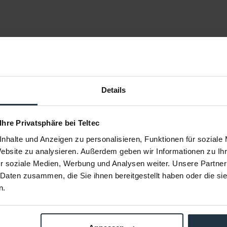
Details
 Ihre Privatsphäre bei Teltec
nhalte und Anzeigen zu personalisieren, Funktionen für soziale
Website zu analysieren. Außerdem geben wir Informationen zu I
r soziale Medien, Werbung und Analysen weiter. Unsere Partner
O-2R
Porta Brace PC-2
Porta Bra
 Daten zusammen, die Sie ihnen bereitgestellt haben oder die s
n.
hwarz
Production Case blau
Transporttasc
22826
Article number: 12235877
Arti
€418.49
-14%