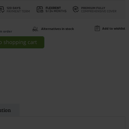
Add to wishlist
Alternatives in stock
om order
o
shopping cart
ation