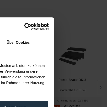
Über Cookies
 Medien anbieten zu können
hrer Verwendung unserer
 führen diese Informationen
ce CINEMA RONIN4DOR
Porta Brace DK-3
ie im Rahmen Ihrer Nutzung
he mit Rollen für DJI Ronin
Divider Kit für RIG-3
4D
cle number: 12301752
Article number: 12248850
€600.63
€102.51
-15%