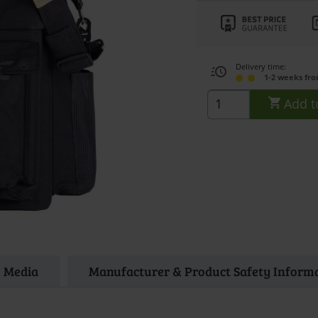
Delivery time:
1-2 weeks fr
Add t
Media
Manufacturer & Product Safety Inform