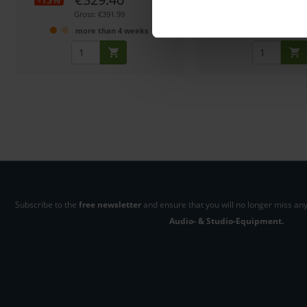
Gross: €391.99
Gross: €391.99
more than 4 weeks
1-2 weeks fro
Subscribe to the
free newsletter
and ensure that you will no longer miss any
Audio- & Studio-Equipment.