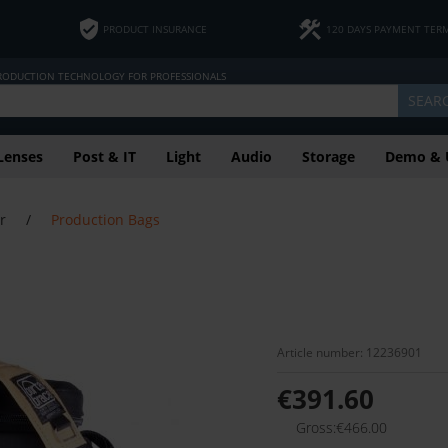
PRODUCT INSURANCE
120 DAYS PAYMENT TER
PRODUCTION TECHNOLOGY FOR PROFESSIONALS
SEAR
Lenses
Post & IT
Light
Audio
Storage
Demo & 
r
/
Production Bags
Article number: 12236901
€391.60
Gross:€466.00