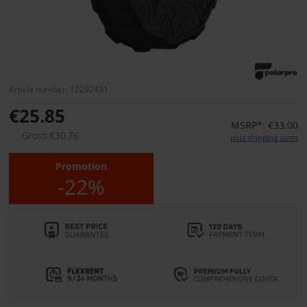
Article number: 12292491
€25.85
MSRP*: €33.00
Gross:€30.76
plus shipping costs
Promotion
-22%