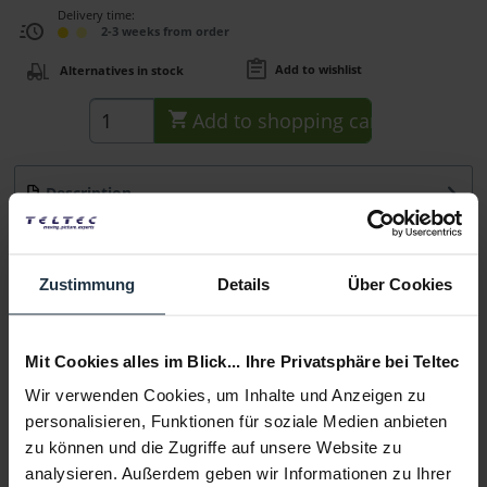
Delivery time:
2-3 weeks from order
Add to wishlist
Alternatives in stock
Add to
shopping cart
Description
Der Defender wurde entwickelt, um das vordere Element
von Linsen vor Schmutz, Feuchtigkeit und...
more
Zustimmung
Details
Über Cookies
Consultation
Mit Cookies alles im Blick... Ihre Privatsphäre bei Teltec
Media
Wir verwenden Cookies, um Inhalte und Anzeigen zu
personalisieren, Funktionen für soziale Medien anbieten
Manufacturer & Product Safety Information
zu können und die Zugriffe auf unsere Website zu
Folgende Infos zum Hersteller sind verfübar......
more
analysieren. Außerdem geben wir Informationen zu Ihrer