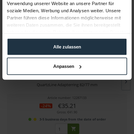
Verwendung unserer Website an unsere Partner für
soziale Medien, Werbung und Analysen weiter. Unsere
More articles from +++ PolarPro +++ look at
Partner führen diese Informationen möglicherweise mit
weiteren Daten zusammen, die Sie ihnen bereitgestellt
haben oder die sie im Rahmen Ihrer Nutzung der Dienste
gesammelt haben.
Alle zulassen
Anpassen
PolarPro 77-82-SUR
QuartzLine Adapterring 82/77 mm
Article number: 12287133
€35.21
-24%
Gross: €41.90
3-5 business days from the date of order