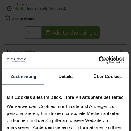
Delivery time:
immediately from stock
Add to wishlist
Add to
shopping cart
Description
Hauptmerkmale Wandhalterung für AW-UE100 Serie
Tragfähigkeit von bis zu 25 kg aus...
more
Zustimmung
Details
Über Cookies
Consultation
Mit Cookies alles im Blick... Ihre Privatsphäre bei Teltec
Media
Wir verwenden Cookies, um Inhalte und Anzeigen zu
personalisieren, Funktionen für soziale Medien anbieten
Manufacturer & Product Safety Information
zu können und die Zugriffe auf unsere Website zu
Folgende Infos zum Hersteller sind verfübar......
more
analysieren. Außerdem geben wir Informationen zu Ihrer