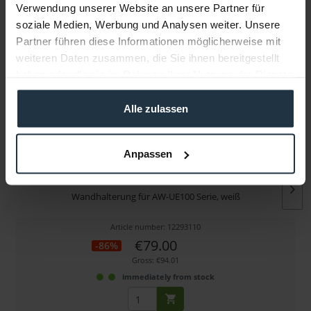
Verwendung unserer Website an unsere Partner für
soziale Medien, Werbung und Analysen weiter. Unsere
More articles from +++ Panasonic +++ look at
Partner führen diese Informationen möglicherweise mit
weiteren Daten zusammen, die Sie ihnen bereitgestellt
haben oder die sie im Rahmen Ihrer Nutzung der Dienste
gesammelt haben.
Alle zulassen
Anpassen
Panasonic KST-OHWM-1 Wandhalterung
Wandhalterung für AW-UE100 Serie, weiß
Article number: 12293110
€79.00
-86%
Gross: €94.01
immediately from stock