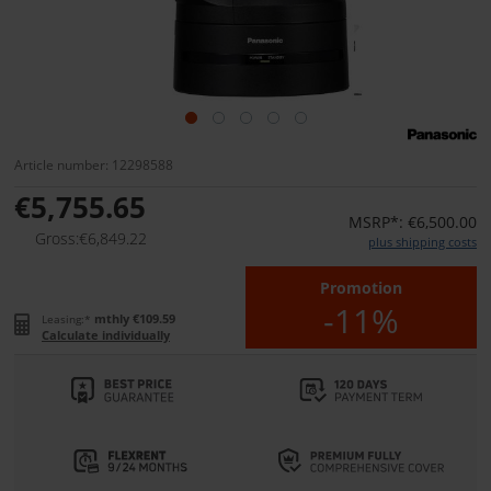
Article number: 12298588
€5,755.65
MSRP*: €6,500.00
Gross:€6,849.22
plus shipping costs
Promotion
-11%
mthly €109.59
Leasing:*
Calculate individually