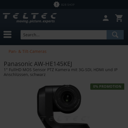
B2B SHOP
Close filter
In Stock
Brands
Panasonic
Price
Pan- & Tilt-Cameras
Bundle Products
Panasonic AW-HE145KEJ
from
€0.01
to
€246892.00
1" FullHD MOS Sensor PTZ Kamera mit 3G-SDI, HDMI und IP
Anschlüssen, schwarz
0% PROMOTION