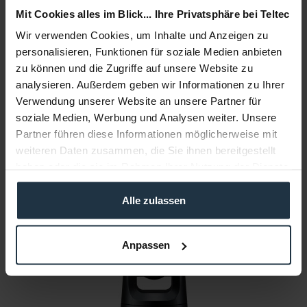
Mit Cookies alles im Blick... Ihre Privatsphäre bei Teltec
Accessories
35
Accessories and recommendations
Wir verwenden Cookies, um Inhalte und Anzeigen zu
personalisieren, Funktionen für soziale Medien anbieten
zu können und die Zugriffe auf unsere Website zu
Consultation
analysieren. Außerdem geben wir Informationen zu Ihrer
Verwendung unserer Website an unsere Partner für
Media
soziale Medien, Werbung und Analysen weiter. Unsere
Partner führen diese Informationen möglicherweise mit
weiteren Daten zusammen, die Sie ihnen bereitgestellt
Manufacturer & Product Safety Information
haben oder die sie im Rahmen Ihrer Nutzung der Dienste
Folgende Infos zum Hersteller sind verfübar......
more
gesammelt haben.
Alle zulassen
More articles from +++ Panasonic +++ look at
Anpassen
0% PROMOTION