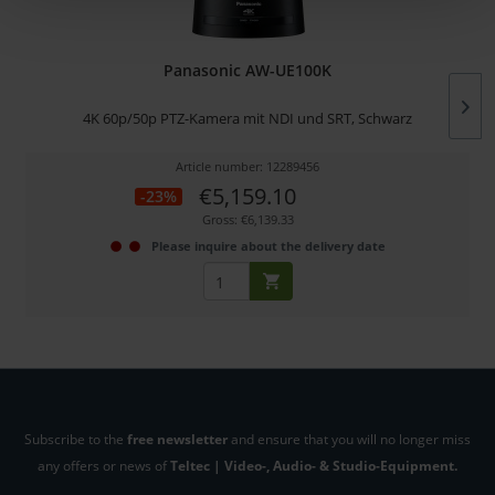
Panasonic AW-UE100K
4K 60p/50p PTZ-Kamera mit NDI und SRT, Schwarz
Article number: 12289456
€5,159.10
-23%
Gross: €6,139.33
Please inquire about the delivery date
Subscribe to the
free newsletter
and ensure that you will no longer miss
any offers or news of
Teltec | Video-, Audio- & Studio-Equipment.