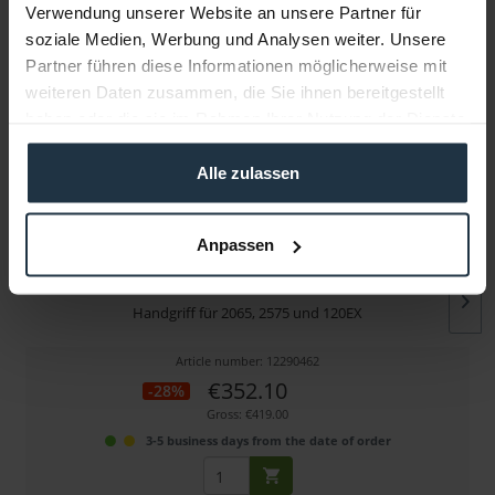
Verwendung unserer Website an unsere Partner für
soziale Medien, Werbung und Analysen weiter. Unsere
More articles from +++ OConnor +++ look at
Partner führen diese Informationen möglicherweise mit
weiteren Daten zusammen, die Sie ihnen bereitgestellt
haben oder die sie im Rahmen Ihrer Nutzung der Dienste
gesammelt haben.
Alle zulassen
Anpassen
OConnor 08409 Front End Handle
Handgriff für 2065, 2575 und 120EX
Article number: 12290462
€352.10
-28%
Gross: €419.00
3-5 business days from the date of order