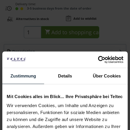
Delivery time:
3-5 business days from the date of order
Add to wishlist
Alternatives in stock
Add to
shopping cart
Description
Der 30cm lange Schwenkarm ist ein Arm für den 120EX
Fluidhead . Er eignet sich aber...
more
Zustimmung
Details
Über Cookies
Consultation
Mit Cookies alles im Blick... Ihre Privatsphäre bei Teltec
Media
Wir verwenden Cookies, um Inhalte und Anzeigen zu
personalisieren, Funktionen für soziale Medien anbieten
Manufacturer & Product Safety Information
zu können und die Zugriffe auf unsere Website zu
Folgende Infos zum Hersteller sind verfübar......
more
analysieren. Außerdem geben wir Informationen zu Ihrer