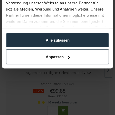
Verwendung unserer Website an unsere Partner für
soziale Medien, Werbung und Analysen weiter. Unsere
More articles from +++ NOVUS +++ look at
Partner führen diese Informationen möglicherweise mit
weiteren Daten zusammen, die Sie ihnen bereitgestellt
haben oder die sie im Rahmen Ihrer Nutzung der Dienste
gesammelt haben.
Alle zulassen
Anpassen
NOVUS 962+0119+000 TSS-Tragarm
Tragarm mit 1-teiligem Gelenkarm und VESA
Article number: 12233724
€99.88
-12%
Gross: €118.86
1-2 weeks from order