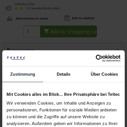
Delivery time:
1-2 weeks from order
Add to wishlist
Alternatives in stock
Add to
shopping cart
Description
für Computertastaturen bis 10kg, passend für TSS
Säulenprofile
more
Zustimmung
Details
Über Cookies
Consultation
Mit Cookies alles im Blick... Ihre Privatsphäre bei Teltec
Media
Wir verwenden Cookies, um Inhalte und Anzeigen zu
personalisieren, Funktionen für soziale Medien anbieten
Manufacturer & Product Safety Information
zu können und die Zugriffe auf unsere Website zu
Folgende Infos zum Hersteller sind verfübar......
more
analysieren. Außerdem geben wir Informationen zu Ihrer