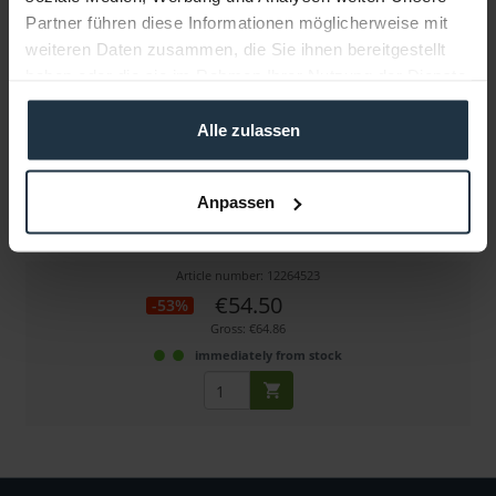
Partner führen diese Informationen möglicherweise mit
weiteren Daten zusammen, die Sie ihnen bereitgestellt
haben oder die sie im Rahmen Ihrer Nutzung der Dienste
gesammelt haben.
Alle zulassen
NiceDice ND LensGear, Micro 52 - 59 mm
Anpassen
LensGear, Micro 52 - 59 mm
Article number: 12264523
€54.50
-53%
Gross: €64.86
immediately from stock