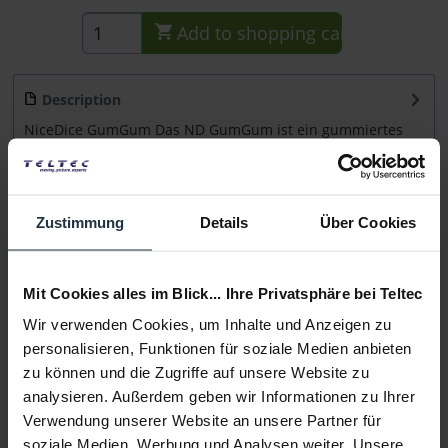
Add to
shopping cart
Description
NiceDice GumGum Das ND GumGum ist ein gummiertes
Klebeband, dass für sicheren Halt auch auf...
more
Consultation
Zustimmung
Details
Über Cookies
Media
Mit Cookies alles im Blick... Ihre Privatsphäre bei Teltec
Wir verwenden Cookies, um Inhalte und Anzeigen zu
Manufacturer & Product Safety Information
personalisieren, Funktionen für soziale Medien anbieten
Folgende Infos zum Hersteller sind verfübar......
more
zu können und die Zugriffe auf unsere Website zu
analysieren. Außerdem geben wir Informationen zu Ihrer
More articles from +++ NiceDice +++ look at
Verwendung unserer Website an unsere Partner für
soziale Medien, Werbung und Analysen weiter. Unsere