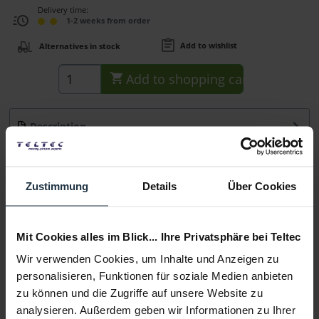
Delivery time:
1-2 weeks from order
Add to wishlist
Alternatives in stock
Add to
shopping cart
Description
DADO ist ein kleines, vielseitiges und robustes System,
welches das vielfältige Befestigen von...
more
Zustimmung
Details
Über Cookies
Consultation
Mit Cookies alles im Blick... Ihre Privatsphäre bei Teltec
Media
Wir verwenden Cookies, um Inhalte und Anzeigen zu
personalisieren, Funktionen für soziale Medien anbieten
Manufacturer & Product Safety Information
zu können und die Zugriffe auf unsere Website zu
Folgende Infos zum Hersteller sind verfübar......
more
analysieren. Außerdem geben wir Informationen zu Ihrer