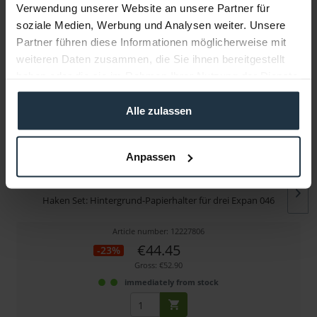
Verwendung unserer Website an unsere Partner für
soziale Medien, Werbung und Analysen weiter. Unsere
More articles from +++ Manfrotto +++ look at
Partner führen diese Informationen möglicherweise mit
weiteren Daten zusammen, die Sie ihnen bereitgestellt
haben oder die sie im Rahmen Ihrer Nutzung der Dienste
gesammelt haben.
Alle zulassen
Anpassen
Manfrotto 045 Haken Set
Haken Set: Hintergrund-Papierhalter für drei Expan 046
Article number: 12227806
€44.45
-23%
Gross: €52.90
immediately from stock