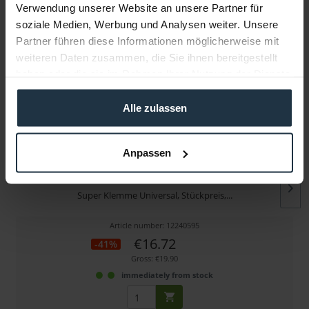
Verwendung unserer Website an unsere Partner für
soziale Medien, Werbung und Analysen weiter. Unsere
More articles from +++ Manfrotto +++ look at
Partner führen diese Informationen möglicherweise mit
weiteren Daten zusammen, die Sie ihnen bereitgestellt
haben oder die sie im Rahmen Ihrer Nutzung der Dienste
gesammelt haben.
Alle zulassen
Anpassen
Manfrotto 035FTC
Super Klemme Universal, Stückpreis,...
Article number: 12240595
€16.72
-41%
Gross: €19.90
immediately from stock