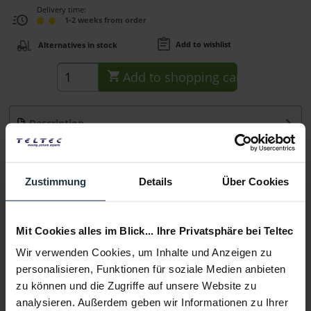
Delivery time:
1-2 weeks from order
Add to wishlist
Alternatives in stock
Add to
shopping cart
Description
Federklemme Mini mit 16mm Hülse/Zapfen, Klemmweite
bis: 35mm,
more
Zustimmung
Details
Über Cookies
Consultation
Mit Cookies alles im Blick... Ihre Privatsphäre bei Teltec
Media
Wir verwenden Cookies, um Inhalte und Anzeigen zu
personalisieren, Funktionen für soziale Medien anbieten
Manufacturer & Product Safety Information
zu können und die Zugriffe auf unsere Website zu
Folgende Infos zum Hersteller sind verfübar......
more
analysieren. Außerdem geben wir Informationen zu Ihrer