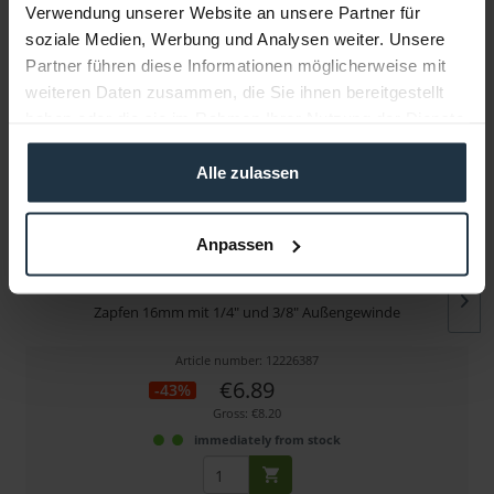
Verwendung unserer Website an unsere Partner für
soziale Medien, Werbung und Analysen weiter. Unsere
More articles from +++ Manfrotto +++ look at
Partner führen diese Informationen möglicherweise mit
weiteren Daten zusammen, die Sie ihnen bereitgestellt
haben oder die sie im Rahmen Ihrer Nutzung der Dienste
gesammelt haben.
Alle zulassen
Anpassen
Manfrotto 013
Zapfen 16mm mit 1/4" und 3/8" Außengewinde
Article number: 12226387
€6.89
-43%
Gross: €8.20
immediately from stock