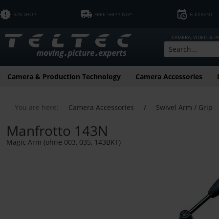
B2B SHOP
FREE SHIPPING*
FLEXRENT
CAMERA, VIDEO & 
Camera & Production Technology
Camera Accessories
You are here:
Camera Accessories
/
Swivel Arm / Grip
Manfrotto 143N
Magic Arm (ohne 003, 035, 143BKT)