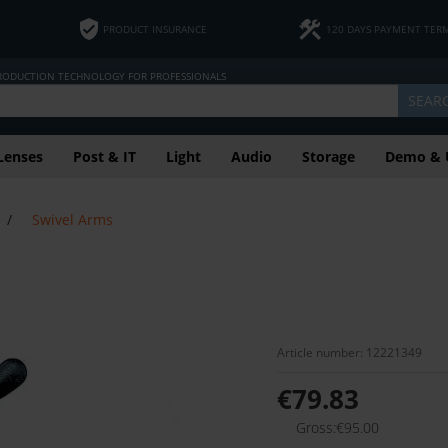
PRODUCT INSURANCE
120 DAYS PAYMENT TER
PRODUCTION TECHNOLOGY FOR PROFESSIONALS
SEAR
Lenses
Post & IT
Light
Audio
Storage
Demo & 
/
Swivel Arms
Article number: 12221349
€79.83
Gross:€95.00