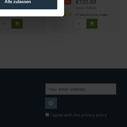
€88.24
€105.88
-32%
Alle zulassen
Gross: €105.01
Gross: €126.00
mmediately from stock
1-2 weeks from order
I agree with the
privacy policy