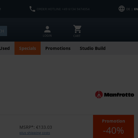
M
ORDER HOTLINE +49 6134 9474054
DE |
EN
CH
LOGIN
CART
Used
Specials
Promotions
Studio Build
Promotion
-40%
MSRP*: €133.03
plus shipping costs