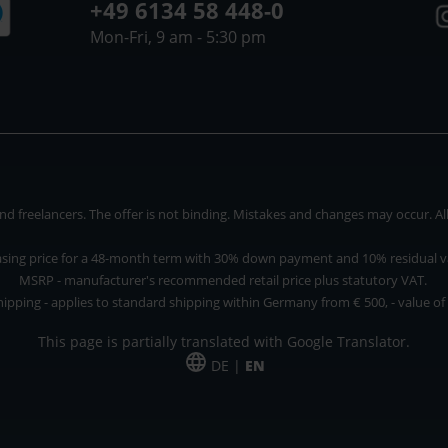
+49 6134 58 448-0
Mon-Fri, 9 am - 5:30 pm
 freelancers. The offer is not binding. Mistakes and changes may occur. All p
asing price for a 48-month term with 30% down payment and 10% residual v
MSRP - manufacturer's recommended retail price plus statutory VAT.
hipping - applies to standard shipping within Germany from € 500, - value of
This page is partially translated with Google Translator.
DE |
EN
 and freelancers. The offer is non-binding. Mistakes and changes reserved. All p
*Leasing price at 48 Mon.
*Leasing price at 48 Mon.