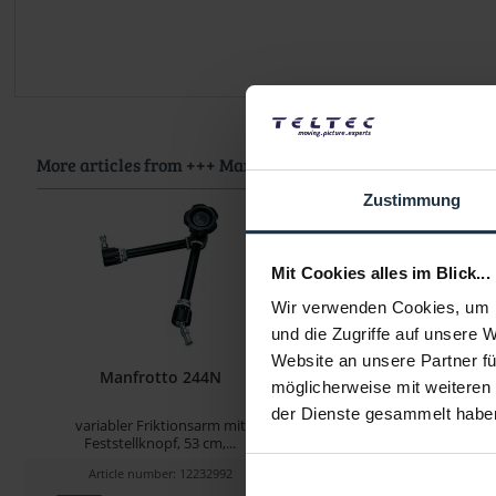
More articles from +++ Manfrotto +++ look at
Zustimmung
Mit Cookies alles im Blick...
Wir verwenden Cookies, um I
und die Zugriffe auf unsere 
Website an unsere Partner fü
Manfrotto 244N
Manfrotto 244 Ma
möglicherweise mit weiteren
der Dienste gesammelt habe
variabler Friktionsarm mit
Magic Arm, Feststell
Feststellknopf, 53 cm,...
Kameraplatte 14
Article number: 12232992
Article number: 122