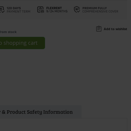
Add to wishlist
from stock
o
shopping cart
 & Product Safety Information