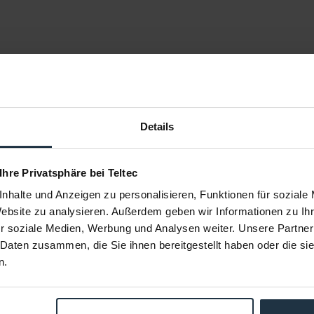
Details
 Ihre Privatsphäre bei Teltec
nhalte und Anzeigen zu personalisieren, Funktionen für soziale
Website zu analysieren. Außerdem geben wir Informationen zu I
r soziale Medien, Werbung und Analysen weiter. Unsere Partner
gic Arm
Manfrotto 244MICRO Friktionsarm
Manfrotto 
 Daten zusammen, die Sie ihnen bereitgestellt haben oder die s
n.
knopf und
Micro Friktionsarm, 15cm, 3kg
244 Micro F
3BKT
33657
Article number: 12255067
Arti