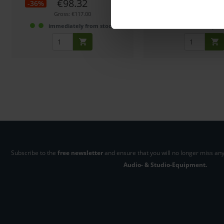
€98.32
€115.96
-36%
-30%
Gross: €117.00
Gross: €137.99
immediately from stock
immediately fr
Subscribe to the
free newsletter
and ensure that you will no longer miss any
Audio- & Studio-Equipment.