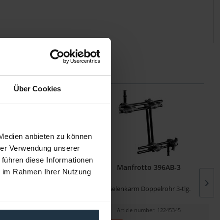
Über Cookies
 Medien anbieten zu können
hrer Verwendung unserer
 führen diese Informationen
244Micro Friktionsarm
Manfrotto 396AB-3
ie im Rahmen Ihrer Nutzung
Kit
riktionsarm - 15cm, 3kg &
Gelenkarm Doppelrohr 3-tlg.
NanoClamp
cle number: 12255068
Article number: 12245345