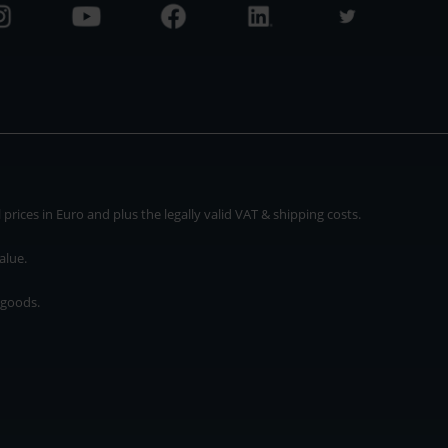
rices in Euro and plus the legally valid VAT & shipping costs.
alue.
 goods.
* plus shipping cost
rices in Euro and plus the legally valid VAT & shipping costs.