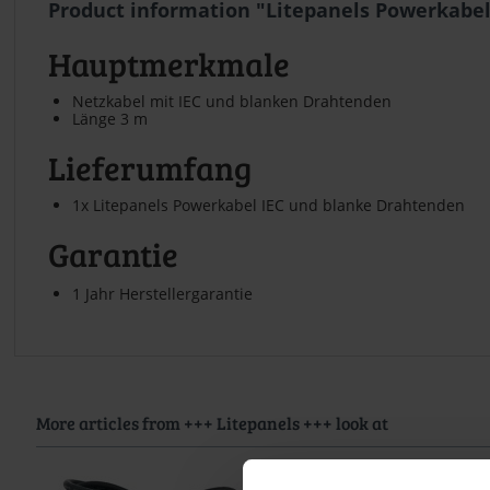
Product information "Litepanels Powerkabe
Hauptmerkmale
Netzkabel mit IEC und blanken Drahtenden
Länge 3 m
Lieferumfang
1x Litepanels Powerkabel IEC und blanke Drahtenden
Garantie
1 Jahr Herstellergarantie
More articles from +++ Litepanels +++ look at