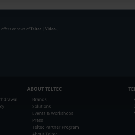
 offers or news of
Teltec | Video-,
ABOUT TELTEC
TE
ithdrawal
Brands
icy
Solutions
Events & Workshops
Press
Teltec Partner Program
About Teltec