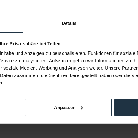
Details
el IEC und
Litepanels Kabeladapter (IEC auf
 Ihre Privatsphäre bei Teltec
nden
Powercon)
nhalte und Anzeigen zu personalisieren, Funktionen für soziale
 Kabelenden
IEC-zu-powerCON-Kabeladapter für
GEMINI
Website zu analysieren. Außerdem geben wir Informationen zu I
82219
Article number: 12282217
r soziale Medien, Werbung und Analysen weiter. Unsere Partner
€90.00
 Daten zusammen, die Sie ihnen bereitgestellt haben oder die s
Gross: €107.10
n.
m the date of order
Please inquire about the delivery date
Anpassen