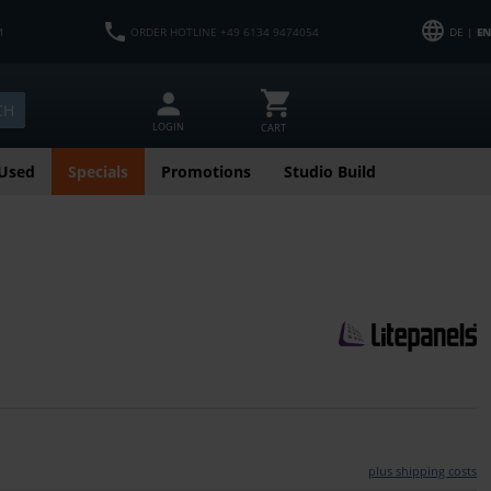
M
ORDER HOTLINE +49 6134 9474054
DE |
EN
CH
LOGIN
CART
Used
Specials
Promotions
Studio Build
plus shipping costs