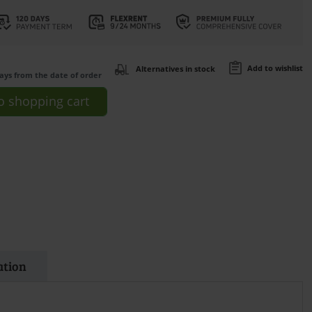
Add to wishlist
Alternatives in stock
days from the date of order
o
shopping cart
ation