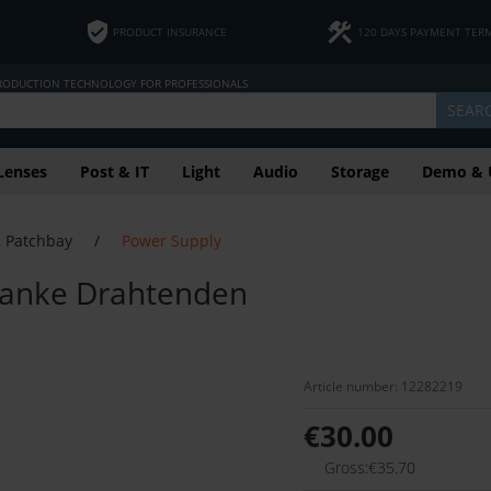
PRODUCT INSURANCE
120 DAYS PAYMENT TER
PRODUCTION TECHNOLOGY FOR PROFESSIONALS
SEAR
Lenses
Post & IT
Light
Audio
Storage
Demo & 
, Patchbay
/
Power Supply
blanke Drahtenden
Article number: 12282219
€30.00
Gross:€35.70