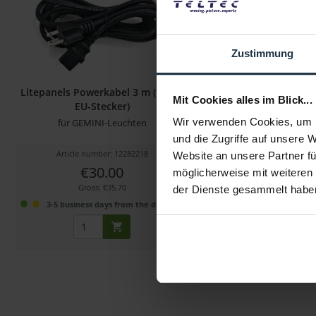
Zustimmung
Litepanels Powerkabel 3 m (IEC- &
Litepanels Powerkab
Mit Cookies alles im Blick...
EU-Stecker)
blanke Drahte
Wir verwenden Cookies, um I
für GEMINI-Leuchten
Stromkabel mit offenen
und die Zugriffe auf unsere 
Article number: 12282218
Article number: 122
Website an unsere Partner fü
€30.00
€30.00
möglicherweise mit weiteren
Gross: €35.70
Gross: €35.70
der Dienste gesammelt habe
3-5 business days from the date of order
3-5 business days fro