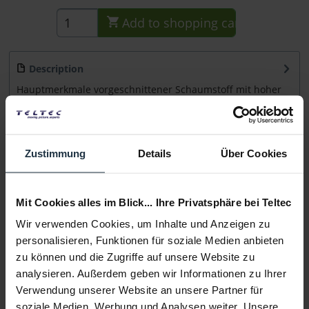
Add to
shopping cart
Description
Hauptmerkmale vorgeschnittener Schaumstoff mit hoher
Dichte speziell für HPRC2400...
more
Consultation
Zustimmung
Details
Über Cookies
Media
Mit Cookies alles im Blick... Ihre Privatsphäre bei Teltec
Wir verwenden Cookies, um Inhalte und Anzeigen zu
Manufacturer & Product Safety Information
personalisieren, Funktionen für soziale Medien anbieten
Folgende Infos zum Hersteller sind verfübar......
more
zu können und die Zugriffe auf unsere Website zu
analysieren. Außerdem geben wir Informationen zu Ihrer
More articles from +++ HPRC +++ look at
Verwendung unserer Website an unsere Partner für
soziale Medien, Werbung und Analysen weiter. Unsere