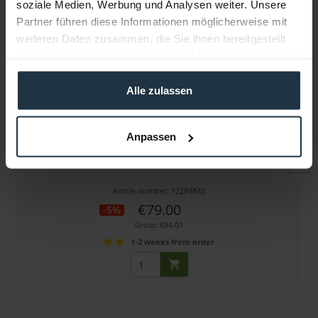
soziale Medien, Werbung und Analysen weiter. Unsere
Partner führen diese Informationen möglicherweise mit
weiteren Daten zusammen, die Sie ihnen bereitgestellt
haben oder die sie im Rahmen Ihrer Nutzung der Dienste
gesammelt haben.
Alle zulassen
HPRC ZKT-HPRCCUB2700W
Anpassen
Schaumstoffeinlagen-Set, passend für HPRC2700W
Article number: 12284843
€79.00
-5%
Gross: €94.01
1-2 weeks from order