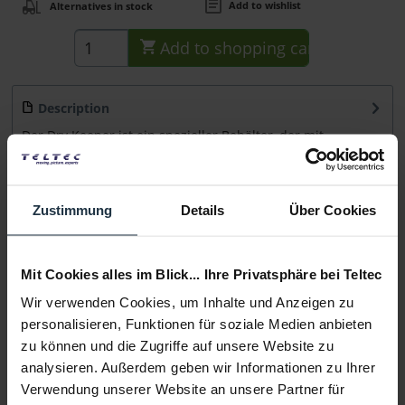
Add to wishlist
Alternatives in stock
Add to
shopping cart
Description
Der Dry Keeper ist ein spezieller Behälter, der mit
kugelförmigen Silicagel gefüllt ist und...
more
Consultation
Zustimmung
Details
Über Cookies
Media
Mit Cookies alles im Blick... Ihre Privatsphäre bei Teltec
Wir verwenden Cookies, um Inhalte und Anzeigen zu
Manufacturer & Product Safety Information
personalisieren, Funktionen für soziale Medien anbieten
Folgende Infos zum Hersteller sind verfübar......
more
zu können und die Zugriffe auf unsere Website zu
analysieren. Außerdem geben wir Informationen zu Ihrer
Verwendung unserer Website an unsere Partner für
More articles from +++ HPRC +++ look at