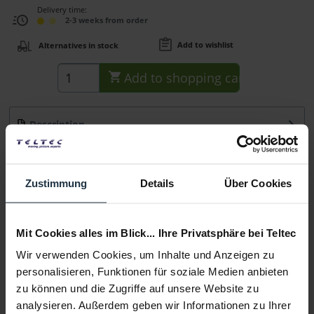
Delivery time:
2-3 weeks from order
Add to wishlist
Alternatives in stock
Add to
shopping cart
Description
Das Hedbox RPC-DC4X Kabel ist besonders flexibel und für
den Einsatz mit dem Hedbox RP-DC100...
more
Zustimmung
Details
Über Cookies
Consultation
Mit Cookies alles im Blick... Ihre Privatsphäre bei Teltec
Media
Wir verwenden Cookies, um Inhalte und Anzeigen zu
personalisieren, Funktionen für soziale Medien anbieten
Manufacturer & Product Safety Information
zu können und die Zugriffe auf unsere Website zu
Folgende Infos zum Hersteller sind verfübar......
more
analysieren. Außerdem geben wir Informationen zu Ihrer