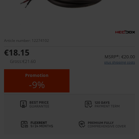
Article number: 12274102
€18.15
MSRP*: €20.00
Gross:€21.60
plus shipping costs
Promotion
-9%