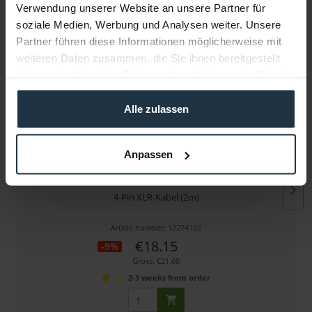
Verwendung unserer Website an unsere Partner für
soziale Medien, Werbung und Analysen weiter. Unsere
More articles from +++ Hedbox +++ look at
Partner führen diese Informationen möglicherweise mit
weiteren Daten zusammen, die Sie ihnen bereitgestellt
haben oder die sie im Rahmen Ihrer Nutzung der Dienste
gesammelt haben.
Alle zulassen
Anpassen
Hedbox RPC-DC4X
4-Pin XLR-Kabel (2m)
Article number: 12274102
€18.15
-9%
Gross: €21.60
2-3 weeks from order