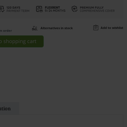
Add to wishlist
Alternatives in stock
om order
o
shopping cart
ation