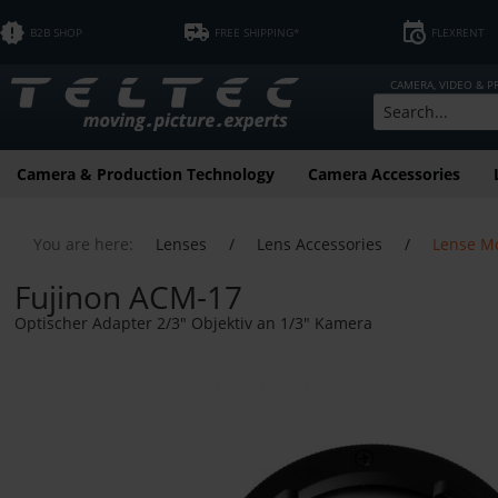
B2B SHOP
FREE SHIPPING*
FLEXRENT
CAMERA, VIDEO & 
Camera & Production Technology
Camera Accessories
You are here:
Lenses
/
Lens Accessories
/
Lense M
Fujinon ACM-17
Optischer Adapter 2/3" Objektiv an 1/3" Kamera