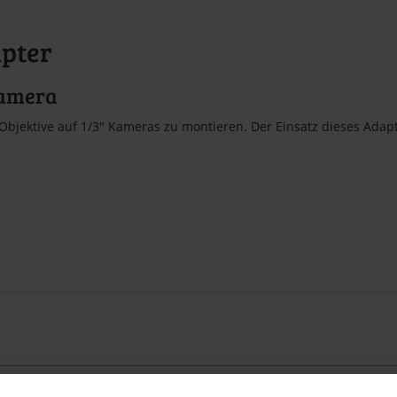
apter
Kamera
bjektive auf 1/3" Kameras zu montieren. Der Einsatz dieses Adapt