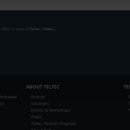
 offers or news of
Teltec | Video-,
ABOUT TELTEC
TE
ithdrawal
Brands
icy
Solutions
Events & Workshops
Press
Teltec Partner Program