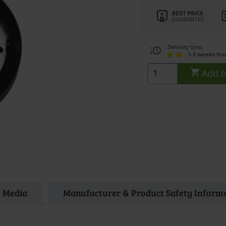
Delivery time:
1-2 weeks fr
Add t
Media
Manufacturer & Product Safety Inform