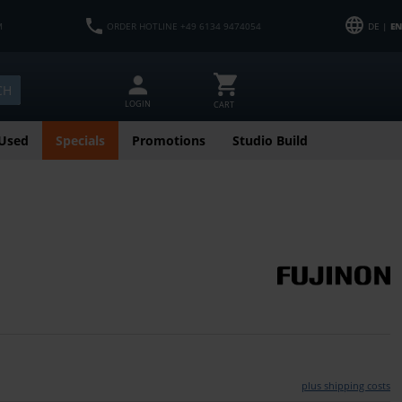
M
ORDER HOTLINE +49 6134 9474054
DE |
EN
CH
LOGIN
CART
Used
Specials
Promotions
Studio Build
plus shipping costs