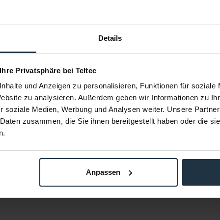
Details
8B
Fujinon ALH-117C-02A
F
 Ihre Privatsphäre bei Teltec
nhalte und Anzeigen zu personalisieren, Funktionen für soziale
tiv auf 1/2"
Fujinon ALH-117C-02A Objektivstütze
Optischer Ad
er
Website zu analysieren. Außerdem geben wir Informationen zu I
96359
Article number: 12296360
Arti
r soziale Medien, Werbung und Analysen weiter. Unsere Partner
0
€3,800.00
 Daten zusammen, die Sie ihnen bereitgestellt haben oder die s
0
Gross: €4,522.00
n.
 the delivery date
Please inquire about the delivery date
Anpassen