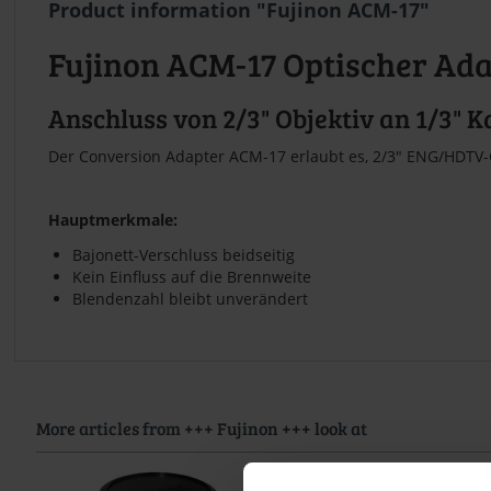
Product information "Fujinon ACM-17"
Fujinon ACM-17 Optischer Ad
Anschluss von 2/3" Objektiv an 1/3" 
Der Conversion Adapter ACM-17 erlaubt es, 2/3" ENG/HDTV-O
Hauptmerkmale:
Bajonett-Verschluss beidseitig
Kein Einfluss auf die Brennweite
Blendenzahl bleibt unverändert
More articles from +++ Fujinon +++ look at