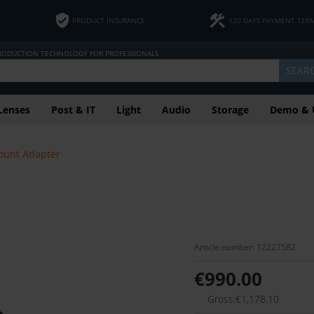
PRODUCT INSURANCE
120 DAYS PAYMENT TER
PRODUCTION TECHNOLOGY FOR PROFESSIONALS
SEAR
Lenses
Post & IT
Light
Audio
Storage
Demo & 
ount Adapter
Article number: 12227582
€990.00
Gross:€1,178.10