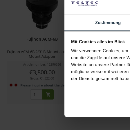
Zustimmung
Fujinon ACM-6B
Fujinon ACM-
Mit Cookies alles im Blick...
Wir verwenden Cookies, um I
Fujinon ACM-6B 2/3" B-Mount auf 2/3" C-
Fujinon ACM-8B 2/3" Objek
Mount Adapter
Kamera Adapt
und die Zugriffe auf unsere 
Article number: 12296356
Article number: 122
Website an unsere Partner fü
€3,800.00
€2,200.0
möglicherweise mit weiteren
Gross: €4,522.00
Gross: €2,618.0
der Dienste gesammelt habe
Please inquire about the delivery date
Please inquire about