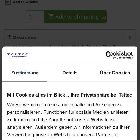
Add to wishlist
Add to
shopping cart
Description
Hauptmerkmale hochwertiger Metall-Pin der Film Pin
Society beidseitig geprägt Lieferumfang...
more
Consultation
Zustimmung
Details
Über Cookies
Media
Mit Cookies alles im Blick... Ihre Privatsphäre bei Teltec
Wir verwenden Cookies, um Inhalte und Anzeigen zu
Manufacturer & Product Safety Information
personalisieren, Funktionen für soziale Medien anbieten
Folgende Infos zum Hersteller sind verfübar......
more
zu können und die Zugriffe auf unsere Website zu
analysieren. Außerdem geben wir Informationen zu Ihrer
Verwendung unserer Website an unsere Partner für
More articles from +++ Film Pin Society +++ look at