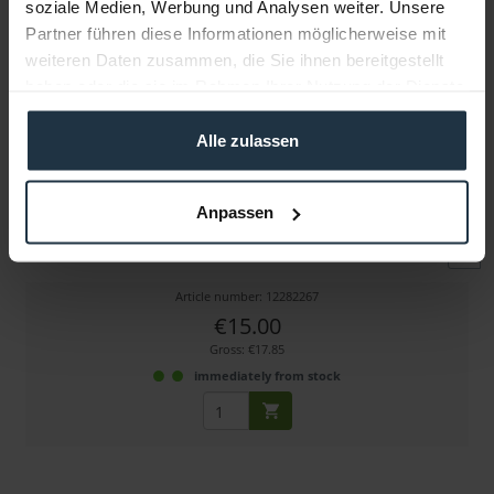
soziale Medien, Werbung und Analysen weiter. Unsere
Partner führen diese Informationen möglicherweise mit
weiteren Daten zusammen, die Sie ihnen bereitgestellt
haben oder die sie im Rahmen Ihrer Nutzung der Dienste
gesammelt haben.
Alle zulassen
FPS Emaille-Pin (Timecode-Tafel)
Anpassen
hochwertiger Emaille-Ansteckpin
Article number: 12282267
€15.00
Gross: €17.85
immediately from stock