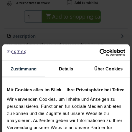
Add to wishlist
Alternatives in stock
Add to
shopping cart
Description
Hauptmerkmale Flex Sword Antenne für DC LINK
Lieferumfang 5x DC LINK Antennas Flex Sword
more
Consultation
Zustimmung
Details
Über Cookies
Media
Mit Cookies alles im Blick... Ihre Privatsphäre bei Teltec
Wir verwenden Cookies, um Inhalte und Anzeigen zu
Manufacturer & Product Safety Information
personalisieren, Funktionen für soziale Medien anbieten
Folgende Infos zum Hersteller sind verfübar......
more
zu können und die Zugriffe auf unsere Website zu
analysieren. Außerdem geben wir Informationen zu Ihrer
Verwendung unserer Website an unsere Partner für
More articles from +++ DwarfConnection +++ look at