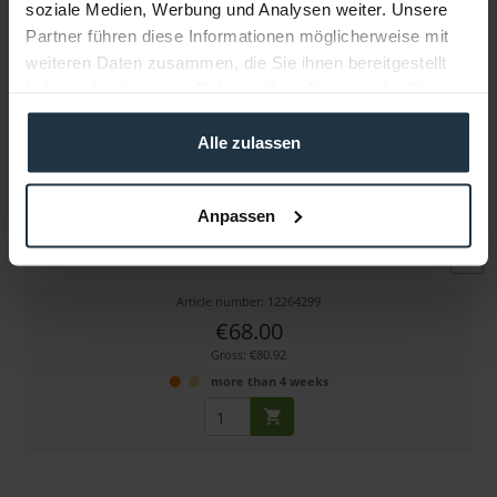
soziale Medien, Werbung und Analysen weiter. Unsere
Partner führen diese Informationen möglicherweise mit
weiteren Daten zusammen, die Sie ihnen bereitgestellt
haben oder die sie im Rahmen Ihrer Nutzung der Dienste
gesammelt haben.
Alle zulassen
DwarfConnection DC.LINK Power Supply EU 4pin
Anpassen
Netzteil für LR1,LR2,CLR1,CLR2,ULR1 (alte 4-pin...
Article number: 12264299
€68.00
Gross: €80.92
more than 4 weeks