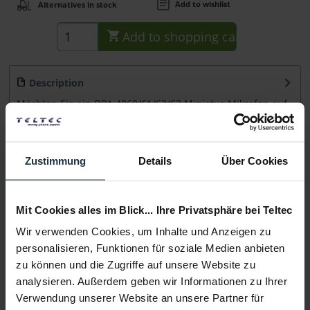
Add to wishlist
Alternatives in stock
Add to
shopping cart
Description
Möchten Sie ein DPA 4060/61/62/63 Miniatur-Mikrofon auf
einer schallreflektierenden...
more
Consultation
Zustimmung
Details
Über Cookies
Media
Mit Cookies alles im Blick... Ihre Privatsphäre bei Teltec
Wir verwenden Cookies, um Inhalte und Anzeigen zu
Manufacturer & Product Safety Information
personalisieren, Funktionen für soziale Medien anbieten
Folgende Infos zum Hersteller sind verfübar......
more
zu können und die Zugriffe auf unsere Website zu
analysieren. Außerdem geben wir Informationen zu Ihrer
Verwendung unserer Website an unsere Partner für
More articles from +++ DPA +++ look at