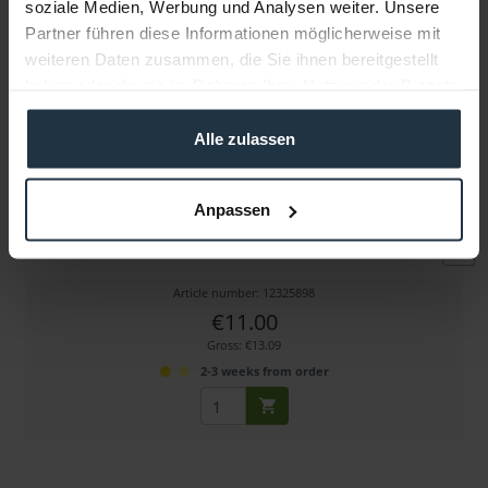
soziale Medien, Werbung und Analysen weiter. Unsere
Partner führen diese Informationen möglicherweise mit
weiteren Daten zusammen, die Sie ihnen bereitgestellt
haben oder die sie im Rahmen Ihrer Nutzung der Dienste
gesammelt haben.
Alle zulassen
DPA DUA0590 4060/61/62/63/66/67/O66 Makeup...
Anpassen
Schminkschutz für omnidirektionale DPA Lavalier-...
Article number: 12325898
€11.00
Gross: €13.09
2-3 weeks from order