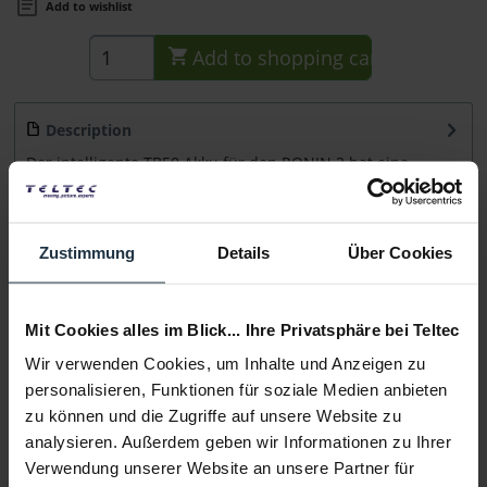
Add to wishlist
Add to
shopping cart
Description
Der intelligente TB50 Akku für den RONIN 2 hat eine
Kapazität von 4280 mAh (97,58 Wh)....
more
Consultation
Zustimmung
Details
Über Cookies
Media
Mit Cookies alles im Blick... Ihre Privatsphäre bei Teltec
Wir verwenden Cookies, um Inhalte und Anzeigen zu
Manufacturer & Product Safety Information
personalisieren, Funktionen für soziale Medien anbieten
Folgende Infos zum Hersteller sind verfübar......
more
zu können und die Zugriffe auf unsere Website zu
analysieren. Außerdem geben wir Informationen zu Ihrer
Verwendung unserer Website an unsere Partner für
More articles from +++ DJI +++ look at