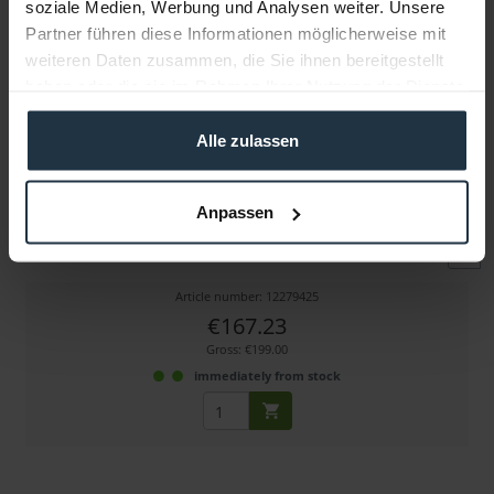
soziale Medien, Werbung und Analysen weiter. Unsere
Partner führen diese Informationen möglicherweise mit
weiteren Daten zusammen, die Sie ihnen bereitgestellt
haben oder die sie im Rahmen Ihrer Nutzung der Dienste
gesammelt haben.
Alle zulassen
DJI Ronin 2 TB50 Intelligent Battery
Anpassen
97.58 Wh Akku für RONIN 2, RONIN 4D, Inspire 2...
Article number: 12279425
€167.23
Gross: €199.00
immediately from stock