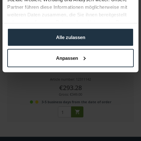
Partner führen diese Informationen möglicherweise mit
weiteren Daten zusammen, die Sie ihnen bereitgestellt
haben oder die sie im Rahmen Ihrer Nutzung der Dienste
gesammelt haben.
Alle zulassen
DJI Inspire 3 - TB51 Akku
Anpassen
Intelligenter Akku für DJI Inspire 3 mit 98,8 Wh,...
Article number: 12311142
€293.28
Gross: €349.00
3-5 business days from the date of order