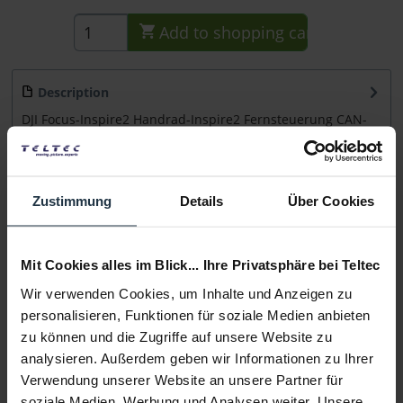
Add to
shopping cart
Description
DJI Focus-Inspire2 Handrad-Inspire2 Fernsteuerung CAN-
BUS Kabel 1,8m Kabel für Focus Handrad +...
more
Consultation
Zustimmung
Details
Über Cookies
Media
Mit Cookies alles im Blick... Ihre Privatsphäre bei Teltec
Wir verwenden Cookies, um Inhalte und Anzeigen zu
Manufacturer & Product Safety Information
personalisieren, Funktionen für soziale Medien anbieten
Folgende Infos zum Hersteller sind verfübar......
more
zu können und die Zugriffe auf unsere Website zu
analysieren. Außerdem geben wir Informationen zu Ihrer
More articles from +++ DJI +++ look at
Verwendung unserer Website an unsere Partner für
soziale Medien, Werbung und Analysen weiter. Unsere