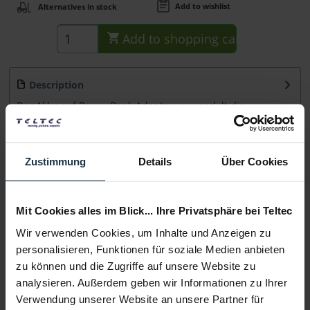
Add to wishlist
Alternatives in stock
Add to
shopping cart
Description
Der Akku auf Power Bank Adapter verwandelt die
Intelligent Flight Battery der Mavic Air 2 in...
more
Consultation
Zustimmung
Details
Über Cookies
Media
Mit Cookies alles im Blick... Ihre Privatsphäre bei Teltec
Wir verwenden Cookies, um Inhalte und Anzeigen zu
Manufacturer & Product Safety Information
personalisieren, Funktionen für soziale Medien anbieten
Folgende Infos zum Hersteller sind verfübar......
more
zu können und die Zugriffe auf unsere Website zu
analysieren. Außerdem geben wir Informationen zu Ihrer
Verwendung unserer Website an unsere Partner für
More articles from +++ DJI +++ look at