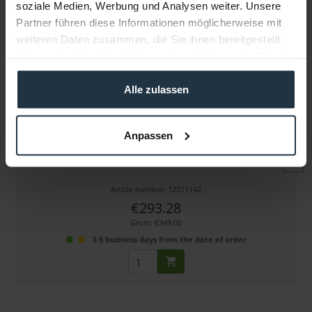
soziale Medien, Werbung und Analysen weiter. Unsere
Partner führen diese Informationen möglicherweise mit
weiteren Daten zusammen, die Sie ihnen bereitgestellt
haben oder die sie im Rahmen Ihrer Nutzung der Dienste
gesammelt haben.
Alle zulassen
DJI Inspire 3 - TB51 Akku
Anpassen
Intelligenter Akku für DJI Inspire 3 mit 98,8 Wh,...
Article number: 12311142
€293.28
Gross: €349.00
3-5 business days from the date of order