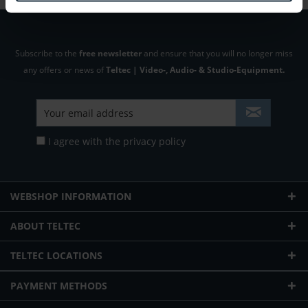
Subscribe to the
free newsletter
and ensure that you will no longer miss
any offers or news of
Teltec | Video-, Audio- & Studio-Equipment.
I agree with the
privacy policy
WEBSHOP INFORMATION
ABOUT TELTEC
TELTEC LOCATIONS
PAYMENT METHODS