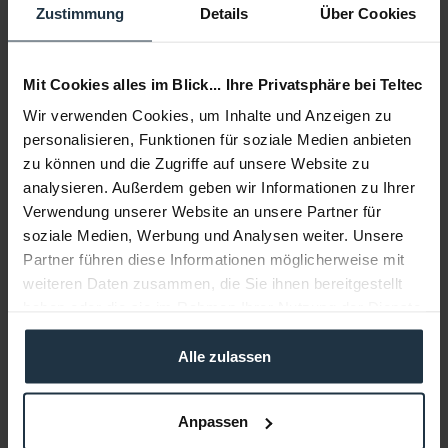
Zustimmung
Details
Über Cookies
Delivery time:
immediately from stock
Add to wishlist
Mit Cookies alles im Blick... Ihre Privatsphäre bei Teltec
Add to
shopping cart
Wir verwenden Cookies, um Inhalte und Anzeigen zu
personalisieren, Funktionen für soziale Medien anbieten
zu können und die Zugriffe auf unsere Website zu
Description
analysieren. Außerdem geben wir Informationen zu Ihrer
Austauschkopf Ledzilla mit rotierbarem 4-Flügeltor
more
Verwendung unserer Website an unsere Partner für
soziale Medien, Werbung und Analysen weiter. Unsere
Consultation
Partner führen diese Informationen möglicherweise mit
weiteren Daten zusammen, die Sie ihnen bereitgestellt
haben oder die sie im Rahmen Ihrer Nutzung der Dienste
Media
gesammelt haben.
Alle zulassen
Manufacturer & Product Safety Information
Folgende Infos zum Hersteller sind verfübar......
more
Anpassen