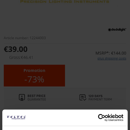
Article number: 12244003
€39.00
MSRP*: €144.00
Gross:€46.41
plus shipping costs
Promotion
-73%