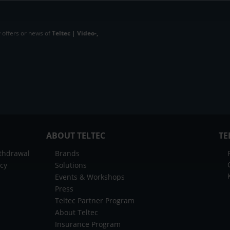
 offers or news of
Teltec | Video-,
ABOUT TELTEC
TE
ithdrawal
Brands
icy
Solutions
Events & Workshops
Press
Teltec Partner Program
About Teltec
Insurance Program