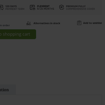
Add to wishlist
Alternatives in stock
om order
o
shopping cart
ation