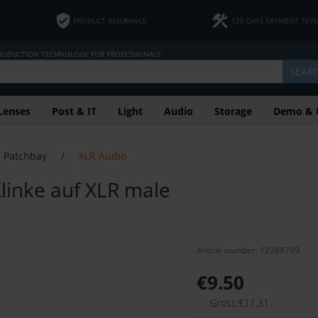
PRODUCT INSURANCE
120 DAYS PAYMENT TER
PRODUCTION TECHNOLOGY FOR PROFESSIONALS
SEAR
Lenses
Post & IT
Light
Audio
Storage
Demo & 
, Patchbay
/
XLR Audio
linke auf XLR male
Article number: 12288799
€9.50
Gross:€11.31