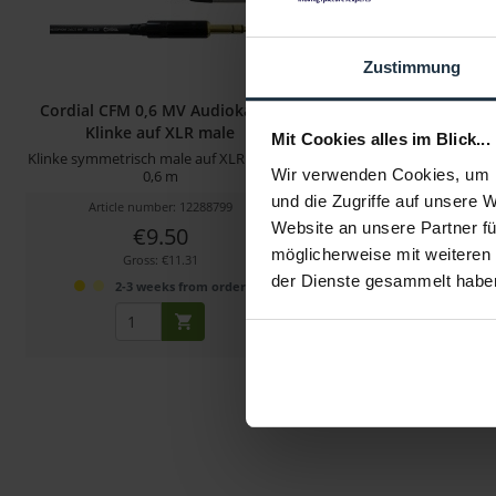
Zustimmung
Cordial CFM 0,6 MV Audiokabel,
Cordial CFM 9
Klinke auf XLR male
Mit Cookies alles im Blick...
Klinke symmetrisch male auf XLR (male),
Audiokabel (Klinke Stereo
Wir verwenden Cookies, um I
0,6 m
Länge 9m
und die Zugriffe auf unsere 
Article number: 12288799
Article number: 122
Website an unsere Partner fü
€9.50
€13.36
-40%
möglicherweise mit weiteren
Gross: €11.31
Gross: €15.90
der Dienste gesammelt habe
2-3 weeks from order
4 weeks from