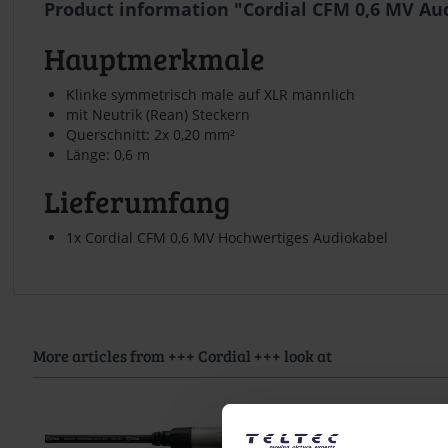
Product information "Cordial CFM 0,6 MV Au
Hauptmerkmale
Klinke symmetrisch male auf XLR männlich
mit Neutrik (Rean) Steckern
Querschnitt: 2x 0,20 mm²
Länge: 0,6 m
Lieferumfang
1x Cordial CFM 0,6 MV Hochwertiges Audiokabel
More articles from +++ Cordial +++ look at