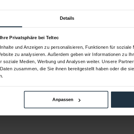
Details
 FV
Cordial CFD 1,5 DFMY
Cor
 Ihre Privatsphäre bei Teltec
 auf XLR f),
D25 auf 8x XLR Interface-Kabel, Yamaha
XLR-Mikrofon
nhalte und Anzeigen zu personalisieren, Funktionen für soziale
Belegung
Website zu analysieren. Außerdem geben wir Informationen zu I
88936
Article number: 12258250
Arti
r soziale Medien, Werbung und Analysen weiter. Unsere Partner
€88.24
-15%
-5%
 Daten zusammen, die Sie ihnen bereitgestellt haben oder die s
Gross: €105.01
n.
 order
1-2 weeks from order
i
Anpassen