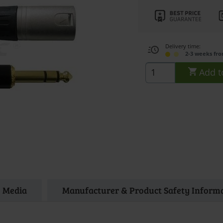
Delivery time:
2-3 weeks fr
Add t
Media
Manufacturer & Product Safety Inform