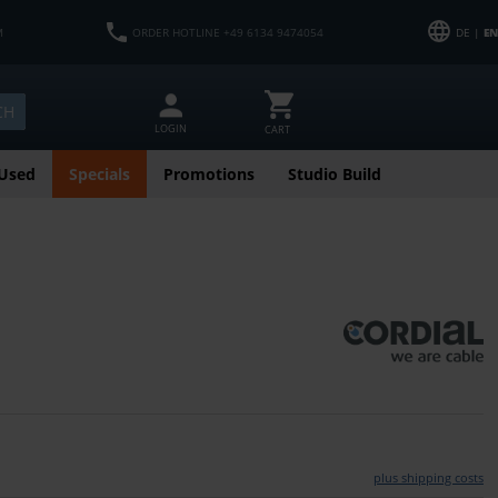
M
ORDER HOTLINE +49 6134 9474054
DE |
EN
CH
LOGIN
CART
Used
Specials
Promotions
Studio Build
plus shipping costs