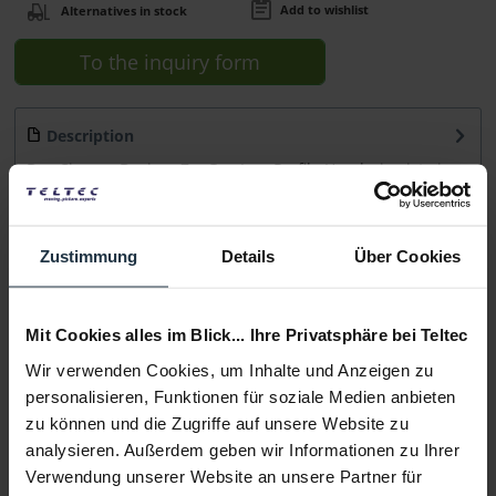
Add to wishlist
Alternatives in stock
To the inquiry form
Description
Das Cinema Devices ZeeGee Low Profile Handgrips ist ein
Paar flacher Drehgriffe, die mit den...
more
Consultation
Zustimmung
Details
Über Cookies
Media
Mit Cookies alles im Blick... Ihre Privatsphäre bei Teltec
Wir verwenden Cookies, um Inhalte und Anzeigen zu
Manufacturer & Product Safety Information
personalisieren, Funktionen für soziale Medien anbieten
Folgende Infos zum Hersteller sind verfübar......
more
zu können und die Zugriffe auf unsere Website zu
analysieren. Außerdem geben wir Informationen zu Ihrer
Verwendung unserer Website an unsere Partner für
More articles from +++ Cinema Devices +++ look at