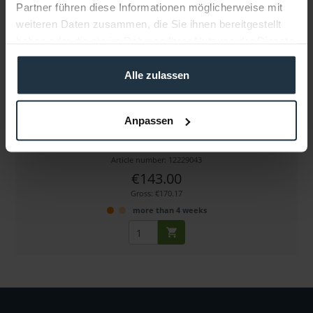
Partner führen diese Informationen möglicherweise mit
weiteren Daten zusammen, die Sie ihnen bereitgestellt
haben oder die sie im Rahmen Ihrer Nutzung der Dienste
gesammelt haben.
Alle zulassen
Chris James CJ 218
Anpassen
1/8 CTB Filterfolie, Rolle 7.62 x 1.22 m
Article number: 12229043
€143.00
Gross: €170.17
more than 4 weeks