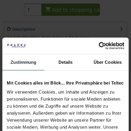
Add to
shopping cart
Description
0.6 ND Filterfolie, Rolle 7.62 x 1.22 m
more
Consultation
Zustimmung
Details
Über Cookies
Media
Mit Cookies alles im Blick... Ihre Privatsphäre bei Teltec
Manufacturer & Product Safety Information
Wir verwenden Cookies, um Inhalte und Anzeigen zu
Folgende Infos zum Hersteller sind verfübar......
more
personalisieren, Funktionen für soziale Medien anbieten
zu können und die Zugriffe auf unsere Website zu
analysieren. Außerdem geben wir Informationen zu Ihrer
More articles from +++ Chris James +++ look at
Verwendung unserer Website an unsere Partner für
soziale Medien, Werbung und Analysen weiter. Unsere