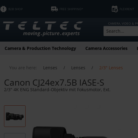
B2B SHOP
FREE SHIPPING*
FLEXRENT
CAMERA, VIDEO & 
Camera & Production Technology
Camera Accessories
You are here:
Lenses
/
Lenses
/
2/3" Lenses
Canon CJ24ex7.5B IASE-S
2/3" 4K ENG Standard-Objektiv mit Fokusmotor, Ext.