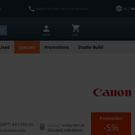
M
ORDER HOTLINE +49 6134 9474054
DE |
EN
CH
LOGIN
CART
Used
Specials
Promotions
Studio Build
Promotion
-5%
SRP*: €41,580.00
mthly €657.80
Leasing:*
us shipping costs
Calculate individually