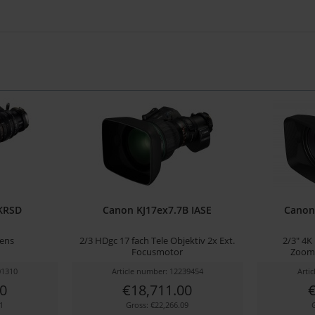
KRSD
Canon KJ17ex7.7B IASE
Canon 
lens
2/3 HDgc 17 fach Tele Objektiv 2x Ext.
2/3" 4K
Focusmotor
Zoomo
01310
Article number: 12239454
Arti
0
€18,711.00
€
1
Gross: €22,266.09