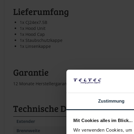
Lieferumfang
1x CJ24ex7.5B
1x Hood Unit
1x Hood Cap
1x Staubschutzkappe
1x Linsenkappe
Garantie
12 Monate Herstellergarantie
Zustimmung
Technische Daten
Mit Cookies alles im Blick...
Extender
Wir verwenden Cookies, um I
Brennweite