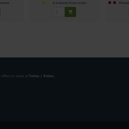
 weeks
2-3 weeks from order
Please
 offers or news of
Teltec | Video-,