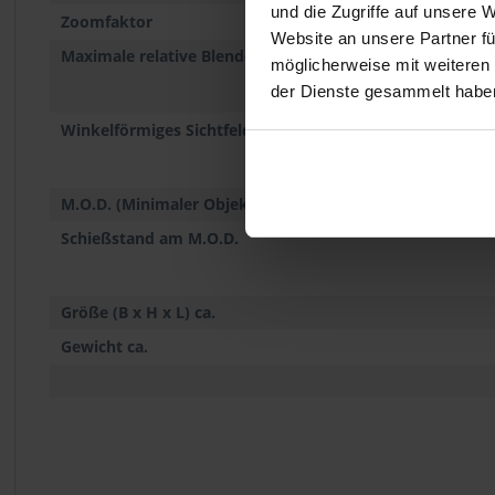
und die Zugriffe auf unsere 
Zoomfaktor
Website an unsere Partner fü
Maximale relative Blende (F-Zahl)
möglicherweise mit weiteren
der Dienste gesammelt habe
Winkelförmiges Sichtfeld
M.O.D. (Minimaler Objektabstand)
Schießstand am M.O.D.
Größe (B x H x L) ca.
Gewicht ca.