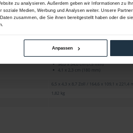
Website zu analysieren. Außerdem geben wir Informationen zu I
24x
r soziale Medien, Werbung und Analysen weiter. Unsere Partner
1.01.08 (7.5-120 mm)
 Daten zusammen, die Sie ihnen bereitgestellt haben oder die s
1.02.07 (180 mm)
n.
65,2° x 39,6° (7,5 mm)
3,1° x 1,7° (180 mm)
Anpassen
0.80 m
96,0 x 54,0 cm (7,5 mm)
4,1 x 2,3 cm (180 mm)
6,5 x 4,3 x 8,7 Zoll / 164,6 x 109,1 x 221,4
1,82 kg