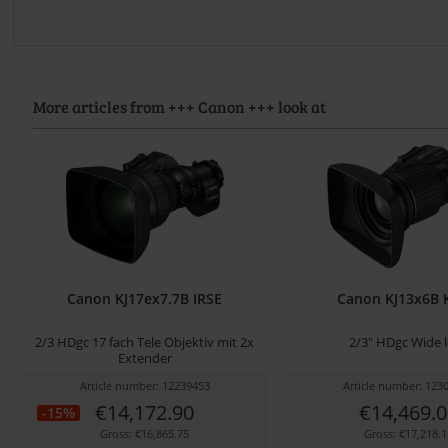
More articles from +++ Canon +++ look at
Canon KJ17ex7.7B IRSE
Canon KJ13x6B 
2/3 HDgc 17 fach Tele Objektiv mit 2x
2/3" HDgc Wide 
Extender
Article number: 12239453
Article number: 123
€14,172.90
€14,469.0
-15%
Gross: €16,865.75
Gross: €17,218.1