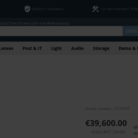
PRODUCT INSURANCE
120 DAYS PAYMENT TER
PRODUCTION TECHNOLOGY FOR PROFESSIONALS
SEAR
Lenses
Post & IT
Light
Audio
Storage
Demo & 
Article number: 12274755
€39,600.00
M
Gross:€47,124.00
pl